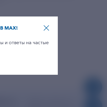
О»
В MAX!
ы и ответы на частые
dro.ru
390005, г. Рязань, ул.