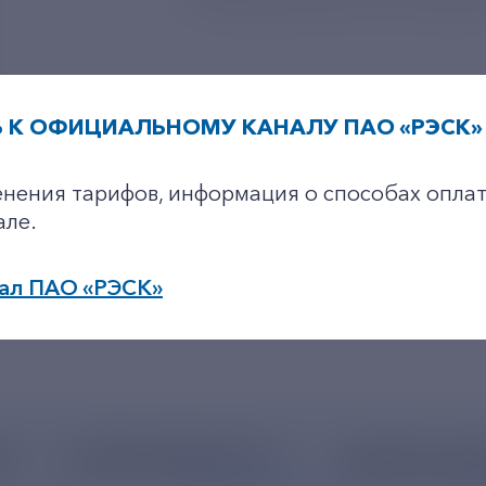
УПРАВЛЕНИЯ ПАО «РУСГИДР
 К ОФИЦИАЛЬНОМУ КАНАЛУ ПАО «РЭСК» 
+7-800-775-62-62
енения тарифов, информация о способах оплат
але.
ал ПАО «РЭСК»
по будним дням: 8.00-21.00,
в выходные дни: 8.00-17.00.
62
+7 495 785 09 37
resk@rushy