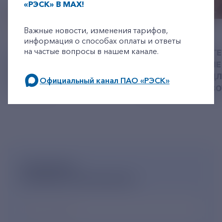
«РЭСК» В MAX!
+7-800-775-62-62
Важные новости, изменения тарифов,
06 АВГУСТ 2026
05 АВГУСТ 2026
информация о способах оплаты и ответы
на частые вопросы в нашем канале.
У РЭСК ИЗМЕНИЛИСЬ
РЯЗАНСКИЕ ЭНЕРГ
РЕКВИЗИТЫ ДЛЯ ОПЛАТЫ
ПРИВЕЗЛИ БОЛЬШЕ 
ГОСУДАРСТВЕННОЙ
КОРМА В ПРИЮТ Д
Официальный канал ПАО «РЭСК»
ПОШЛИНЫ
БЕЗДОМНЫХ ЖИВ
по будним дням: 8.00-21.00,
в выходные дни: 8.00-17.00.
ПОДПИШИСЬ
НА НОВОСТНУЮ РАССЫЛКУ
Ваш e-mail
*