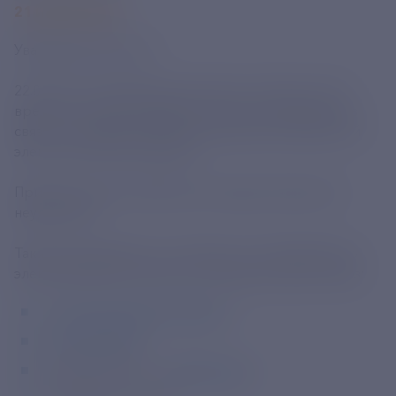
21 ИЮНЯ 2021
Уважаемые клиенты!
22.06.2021 в Касимовском участке с 8.00 до 14.00
временно приостановлено очное обслуживание в
связи с плановыми работами Рязанской областной
электросетевой компании.
Приносим свои извинения за предоставленные
неудобства!
Также напоминаем, что оплатить за потребленную
электроэнергию, можно не выходя из дома, через:
«
Личный кабинет клиента
»;
«
Все платежи
»;
Социальную сеть «
ВКонтакте
»;