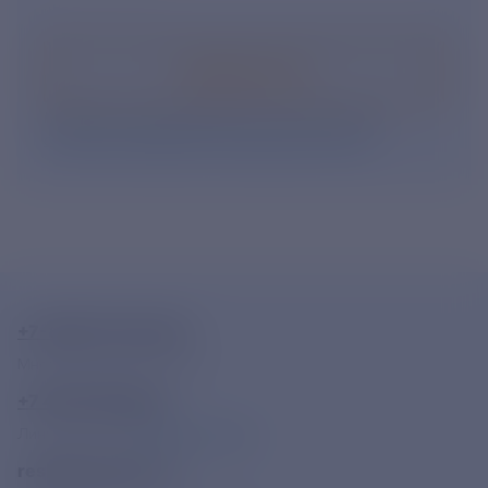
Подписаться
Нажимая кнопку «Подписаться», Вы даете свое
согласие на обработку персональных данных
.
+7-800-775-62-62
Многоканальный телефон
+7 495 785 09 37
Линия доверия
Правила работы
resk@rushydro.ru