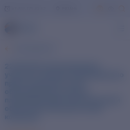
+7-800-775-62-62
РЯЗАНЬ
ВСЕ НОВОСТИ
22.06.2021 в Касимовском
участке с 8.00 до 14.00 временно
приостановлено очное
обслуживание в связи с
плановыми работами Рязанской
областной электросетевой
компании