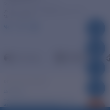
Официальная электронная почта
390005, г. Рязань, ул. Дзержинского, д. 21А
МЫ В СОЦСЕТЯХ
© ПАО «РЭСК» 2005-2026г.
Карта сайта
Уведомление об ответственности и праве
интеллектуальной собственности