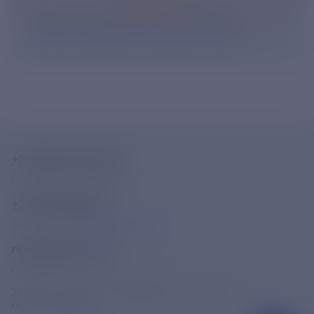
Нажимая кнопку «Подписаться», Вы даете свое
согласие на обработку персональных данных
.
+7-800-775-62-62
Многоканальный телефон
+7 495 785 09 37
Линия доверия
Правила работы
resk@rushydro.ru
Официальная электронная почта
390005, г. Рязань, ул. Дзержинского, д. 21А
МЫ В СОЦСЕТЯХ