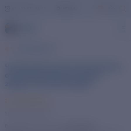
+7-800-775-62-62
РЯЗАНЬ
ВСЕ НОВОСТИ
Чучковский участок Сасовского
отделения временно будет
закрыт 23 и 24 октября
23 ОКТЯБРЯ 2025
Уважаемые клиенты!
По техническим причинам
Чучковский