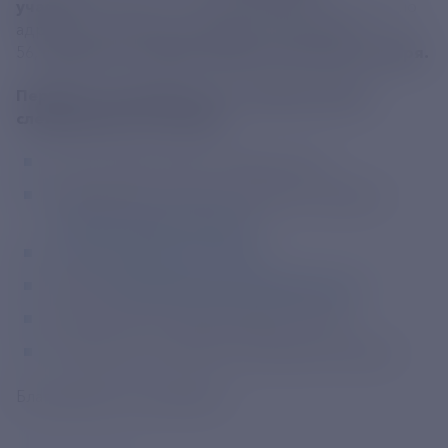
участок
Сасовского отделения, расположенный по
адресу: р.п. Чучково, площадь Ленина, дом
56,
временно не будет работать 23 и 24 октября.
Передать показания в этот период можно
следующими способами:
через онлайн-сервис "Видеозвонок";
на официальном сайте компании в разделе
"Дистанционные сервисы"
;
в
Личном кабинете клиента
;
в нашей
официальной группе ВКонтакте
;
через чат-бот в Telegram @Paoresk_bot;
с помощью голосового помощника «Алиса!».
Благодарим за понимание!