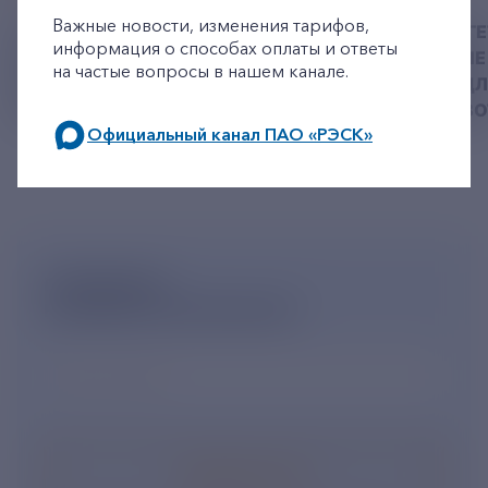
Важные новости, изменения тарифов,
У РЭСК ИЗМЕНИЛИСЬ
РЯЗАНСКИЕ ЭНЕРГ
информация о способах оплаты и ответы
РЕКВИЗИТЫ ДЛЯ ОПЛАТЫ
ПРИВЕЗЛИ БОЛЬШЕ 
на частые вопросы в нашем канале.
ГОСУДАРСТВЕННОЙ
КОРМА В ПРИЮТ Д
ПОШЛИНЫ
БЕЗДОМНЫХ ЖИВ
Официальный канал ПАО «РЭСК»
по будним дням: 8.00-21.00,
в выходные дни: 8.00-17.00.
ПОДПИШИСЬ
НА НОВОСТНУЮ РАССЫЛКУ
Ваш e-mail
*
Подписаться