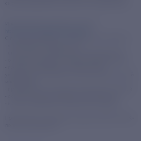
системе Android могут скачать его на нашем сайте.
Инструкция для установки по ссылке:
https://resk.ru/mobilnoe-prilozhenie
С помощью мобильного приложения вы сможете:
- узнать баланс лицевого счёта;
- внести плату за потребленную электроэнергию;
- оперативно передать показания приборов учёта.
- получать оповещения с помощью push-
уведомлений о появлении в личном кабинете новой
информации.
- просмотреть всю историю начислений и платежей
- скачать электронный образ счета-квитанции
- написать обращение специалистам компании
Приложение, установленное через сайт ПАО «РЭСК»
полностью безопасно.