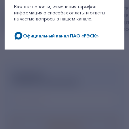
Важные новости, изменения тарифов,
У РЭСК ИЗМЕНИЛИСЬ
РЯЗАНСКИЕ ЭНЕРГ
информация о способах оплаты и ответы
РЕКВИЗИТЫ ДЛЯ ОПЛАТЫ
ПРИВЕЗЛИ БОЛЬШЕ 
на частые вопросы в нашем канале.
ГОСУДАРСТВЕННОЙ
КОРМА В ПРИЮТ Д
ПОШЛИНЫ
БЕЗДОМНЫХ ЖИВ
Официальный канал ПАО «РЭСК»
по будним дням: 8.00-21.00,
в выходные дни: 8.00-17.00.
ПОДПИШИСЬ
НА НОВОСТНУЮ РАССЫЛКУ
Ваш e-mail
*
Подписаться