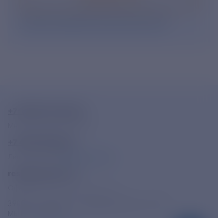
Нажимая кнопку «Подписаться», Вы даете свое
согласие на обработку персональных данных
.
+7-800-775-62-62
Многоканальный телефон
+7 495 785 09 37
Линия доверия
Правила работы
resk@rushydro.ru
Официальная электронная почта
390005, г. Рязань, ул. Дзержинского, д. 21А
МЫ В СОЦСЕТЯХ