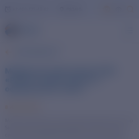
+7-800-775-62-62
РЯЗАНЬ
ВСЕ НОВОСТИ
Мобильное приложение ПАО
«РЭСК» можно скачать с
официального сайта
8 ИЮНЯ 2023
Магазины мобильных приложений Google Play и App
Store удалили приложение ПАО «РЭСК» из своих
систем, но пользователи мобильных устройств на