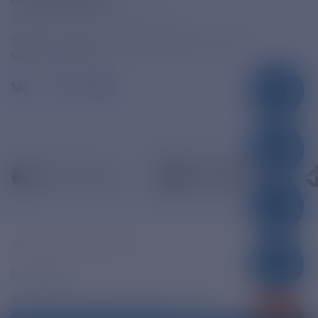
Официальная электронная почта
390005, г. Рязань, ул. Дзержинского, д. 21А
МЫ В СОЦСЕТЯХ
© ПАО «РЭСК» 2005-2026г.
Карта сайта
Уведомление об ответственности и праве
интеллектуальной собственности