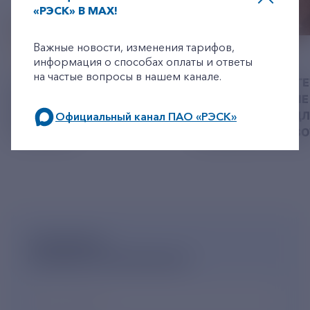
«РЭСК» В MAX!
+7-800-775-62-62
Важные новости, изменения тарифов,
06 АВГУСТ 2026
05 АВГУСТ 2026
информация о способах оплаты и ответы
на частые вопросы в нашем канале.
У РЭСК ИЗМЕНИЛИСЬ
РЯЗАНСКИЕ ЭНЕРГ
РЕКВИЗИТЫ ДЛЯ ОПЛАТЫ
ПРИВЕЗЛИ БОЛЬШЕ 
ГОСУДАРСТВЕННОЙ
КОРМА В ПРИЮТ Д
Официальный канал ПАО «РЭСК»
ПОШЛИНЫ
БЕЗДОМНЫХ ЖИВ
по будним дням: 8.00-21.00,
в выходные дни: 8.00-17.00.
ПОДПИШИСЬ
НА НОВОСТНУЮ РАССЫЛКУ
Ваш e-mail
*