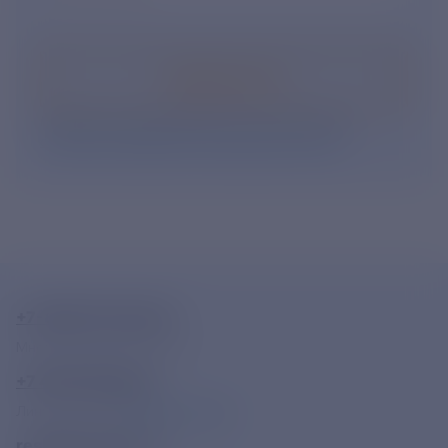
Подписаться
Нажимая кнопку «Подписаться», Вы даете свое
согласие на обработку персональных данных
.
+7-800-775-62-62
Многоканальный телефон
+7 495 785 09 37
Линия доверия
Правила работы
resk@rushydro.ru