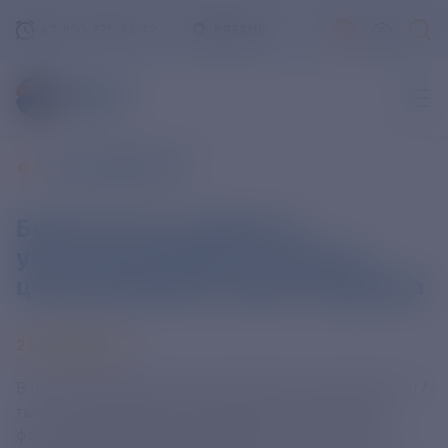
+7-800-775-62-62
РЯЗАНЬ
ВСЕ НОВОСТИ
Более 12 тыс. заявок от
участников СВО поступило в
центры реабилитации Соцфонда
21 МАЯ 2025
В центрах реабилитации планируется оздоровить 17
тыс. демобилизованных бойцов, отметил глава
фонда Сергей Чирков МОСКВА, 21 мая. /ТАСС/.