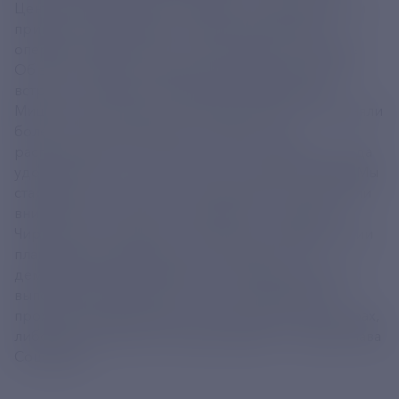
Центры реабилитации Социального фонда России
приняли от участников специальной военной
операции (СВО) более 12 тысяч заявок на лечение.
Об этом сообщил глава фонда Сергей Чирков на
встрече с премьер-министром РФ Михаилом
Мишустиным. "Всего на текущий момент мы приняли
более 12 тысяч заявлений, которые у нас
распределяются по году, то есть по времени, когда
удобно ехать: кто хочет летом, кто хочет осенью. Мы
стараемся все это учесть, чтобы ребята чувствовали
внимание со стороны государства", - сказал он.
Чирков также отметил, что в центрах реабилитации
планируется оздоровить в 2025 году 17 тыс.
демобилизованных бойцов. "Программа успешно
выполняется. Уже более 5,5 тыс. человек либо
проходят реабилитацию и лечение в наших центрах,
либо уже закончили и поехали домой", - указал глава
Соцфонда.