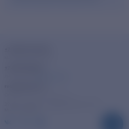
+7-800-775-62-62
Многоканальный телефон
+7 495 785 09 37
Линия доверия
Правила работы
resk@rushydro.ru
Официальная электронная почта
390005, г. Рязань, ул. Дзержинского, д. 21А
МЫ В СОЦСЕТЯХ