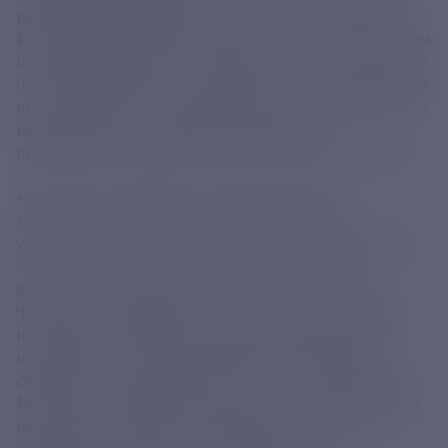
рублей. Также заметно активнее стали привлекать
финансирование МСП-турагентства, у которых объем
полученных банковских средств вырос в 2,4 раза, до
0,84 млрд рублей. У ресторанов и кафе наблюдается
прирост объемов кредитов более чем вдвое, до 5,6
млрд рублей», — сообщил заместитель
председателя Правительства РФ Александр Новак.
«В целом число МСП, воспользовавшихся
зонтичными поручительствами, в этом году
увеличилось почти в три раза. За январь — сентябрь
оно достигло 30 тыс., тогда как годом ранее
аналогичный показатель составлял около 11 тыс.
Чаще всего привлеченные с помощью зонтичных
поручительств финансы малый и средний бизнес
направляет на пополнение оборотных средств —
свыше 255 млрд рублей. Более 72,5 млрд рублей
МСП взяли на инвестиционные цели, почти 6,6 млрд
направили на развитие предпринимательской