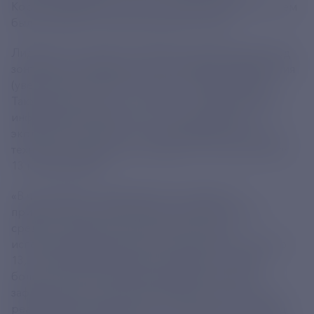
Корпорации МСП. Это почти в два раза больше, чем
было за девять месяцев прошлого года.
Лидером по приросту объемов кредитования под
зонтичные поручительства стала сфера образования
(увеличение на 342%, до почти 1 млрд рублей).
Также высокий рост — на 214% — отмечен в сфере
информации и связи (до 13,5 млрд рублей),
экологии (+180%, до 1,7 млрд рублей) и в научно-
технической деятельности (рост на 151%, до почти
13 млрд рублей).
«В числе сфер, лидирующих по приросту
привлеченных под зонтичные поручительства
средств, находится туризм. В этом году с
использованием данного механизма уже получено
13,2 млрд рублей кредитных средств — вдвое
больше, чем годом ранее. Наибольший рост
зафиксирован в таком направлении, как прокат и
реализация туринвентаря — в 2,8 раза, до 0,5 млрд