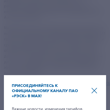
деятельности. Еще около 4,6 млрд — на
рефинансирование ранее взятых кредитов», —
отметил генеральный директор Корпорации МСП
Александр Исаевич.
Механизм зонтичных поручительств был запущен по
поручению Президента РФ Владимира Путина в 2021
году. Он реализуется в рамках нацпроекта «Малое и
среднее предпринимательство». Поручительства
обеспечивают до 50% от суммы кредита и могут
достигать 1 млрд рублей при сроке кредитования
до 15 лет. Подробнее с программой поддержки
зонтичных поручительств можно ознакомиться на
платформе МСП.РФ.
Источник:
https://corpmsp.ru/pres_slujba/news/bolee_33
ПРИСОЕДИНЯЙТЕСЬ К
ОФИЦИАЛЬНОМУ КАНАЛУ ПАО
«РЭСК» В MAX!
+7-800-775-62-62
Важные новости, изменения тарифов,