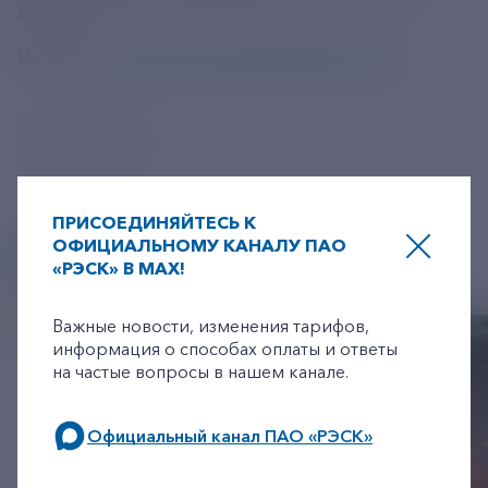
вызовам.
Источник:
https://tass.ru/ekonomika/23756733
ПРИСОЕДИНЯЙТЕСЬ К
ОФИЦИАЛЬНОМУ КАНАЛУ ПАО
ДРУГИЕ НОВОСТИ
«РЭСК» В MAX!
+7-800-775-62-62
Важные новости, изменения тарифов,
информация о способах оплаты и ответы
на частые вопросы в нашем канале.
Официальный канал ПАО «РЭСК»
по будним дням: 8.00-21.00,