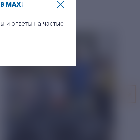
В MAX!
ы и ответы на частые