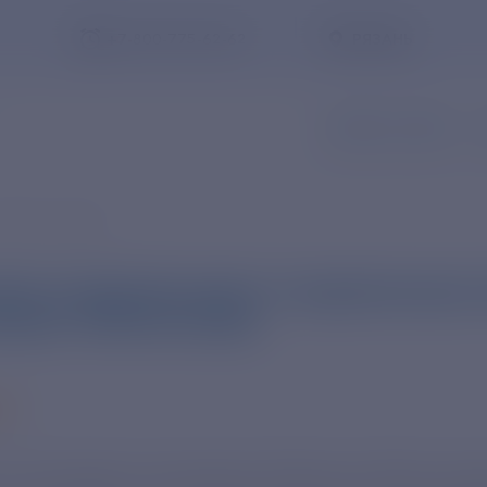
+7-800-775-62-62
РЯЗАНЬ
ЗАПИСЬ В ОФИС
З
тране и мире
ИКИ ПОДКЛЮЧАЮТ СОЦИАЛЬНЫЕ О
СКИХ ТЕРРИТОРИЙ
Заказать обратный звонок
24
«Сахаэнерго» (дочернее общество «Якутскэнерг