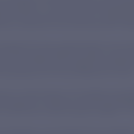
льную работу по технологическому присоеди
нных объектов, расположенных на территории 
енных населенных пунктах Центральной и Зап
лугодие 2024 года к электрическим сетям Са
селка Кенг-Кюель Абыйского района, насосную
кты связи в Жиганском, Олекминском, Абыйск
 водопровод села Томтор Оймяконского улуса
ния к электрическим сетям проводят ряд мер
и воздушных и кабельных линий электропереда
строительство и реконструкция порядка 1,5 
«Сахаэнерго» на протяжении всего года веде