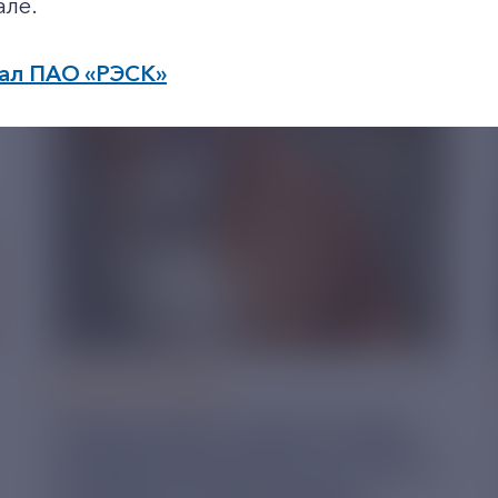
але.
ал ПАО «РЭСК»
по будним дням: 8.00-21.00,
в выходные дни: 8.00-17.00.
05 АВГУСТ 2026
РЯЗАНСКИЕ ЭНЕРГЕТИКИ
ПРИВЕЗЛИ БОЛЬШЕ 100 КГ