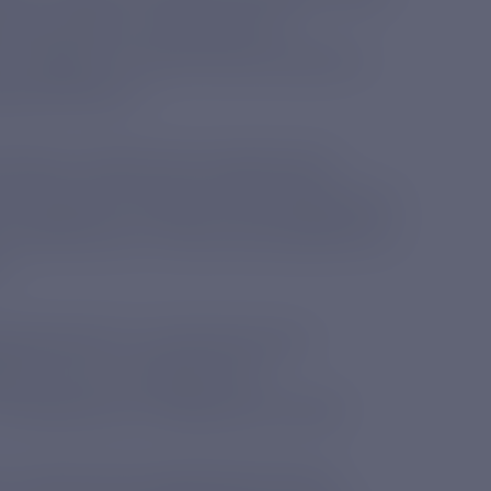
нению важных социальных и
северных и арктических улусов, а
адной Якутии.
хаэнерго энергетики подключили
 станцию в поселке Тикси Булунского
ом, Момском и Томпонском районах, а
.
оприятий по строительству и
чи. Так, за текущий год
км кабельных и воздушных линий.
т полный цикл мероприятий для