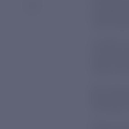
последовате
производстве
также в удал
За первое по
котельную по
района, объе
также летний
Для подключе
реконструкци
произведены 
Персонал АО 