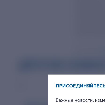
подключения 
дома, школы 
жители север
энергокомпан
сайте Сахаэн
Источник:
ht
ДРУГИЕ НОВО
ПРИСОЕДИНЯЙТЕСЬ
Важные новости, изм