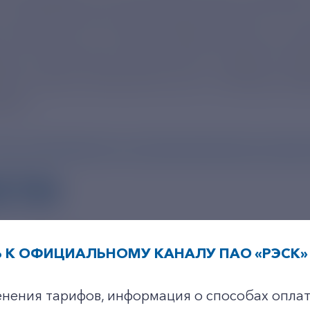
к электрическим сетям новых объектов. Это 
и больницы, но и объекты физических лиц, на
ных и арктических улусов могут подавать заяв
ии по месту жительства, так и с помощью се
ерго.
tps://yakutskenergo.ru/press/news/news-compa
СТИ
 К ОФИЦИАЛЬНОМУ КАНАЛУ ПАО «РЭСК» 
+7-800-775-62-62
енения тарифов, информация о способах оплат