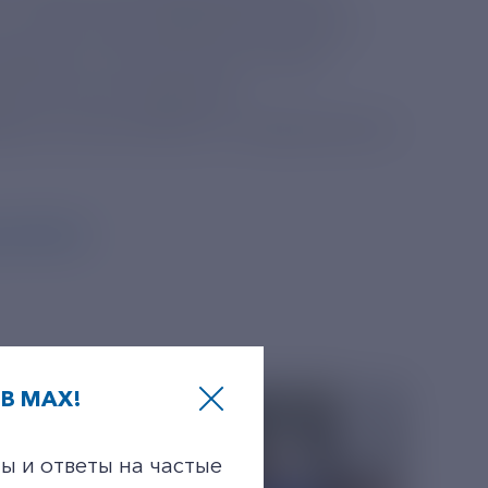
не только многоквартирные жилые
пример, частный сектор. Сейчас
ки как лично в филиале
рвиса личный кабинет на официальном
ny/64625/
В MAX!
ы и ответы на частые