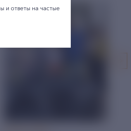
ы и ответы на частые
04 АВГУСТ 2026
0