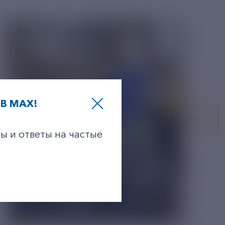
В MAX!
ы и ответы на частые