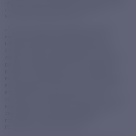
таким высокорентабельным бизнесом, как добыча
лососевых, будут участвовать в социально-
экономическом развитии страны.
«Сегодня Государственная Дума рассмотрела
важный для развития рыбохозяйственного
комплекса законопроект. Проделана большая
совместная работа. Принятие законопроекта
обеспечит участие рыбодобывающих компаний в
развитии прибрежных регионов, прежде всего
рыбацких поселков. Кроме того, предприятия
возьмут на себя обязательства по искусственному
воспроизводству стратегически важных запасов
водных биологических ресурсов, таких как
лососевые. Таким образом, бизнес будет не просто
эксплуатировать природные ресурсы, а вносить
свой вклад в их сохранение для будущих
поколений», – отметил руководитель
Росрыболовства Илья Шестаков.