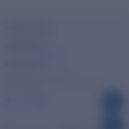
+7-800-775-62-62
Многоканальный телефон
+7 495 785 09 37
Линия доверия
Правила работы
resk@rushydro.ru
Официальная электронная почта
390005, г. Рязань, ул. Дзержинского, д. 21А
МЫ В СОЦСЕТЯХ