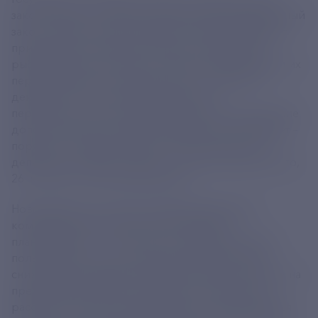
законопроект о внесении изменений в Федеральный
закон о рыболовстве. Документ предусматривает
приведение условий договоров пользования
рыболовными участками к единым параметрам и их
перезаключение в единый срок не позднее 30
декабря 2025 года. Единовременное
перезаключение договоров обеспечит поступление
дополнительных доходов в федеральный бюджет –
порядка 180 млрд. рублей. «За» выступили 367
депутатов (81,6%), «против» не проголосовал никто,
26 человек (5,8%) воздержались.
Нововведение позволит рыбодобывающим
компаниям иметь длительный горизонт
планирования – 20 и более лет. Добросовестные
пользователи смогут продолжить работу. Для
снижения единовременной финансовой нагрузки на
предприятия принято решение о возможности
рассрочки. При этом предприятия, занимающиеся