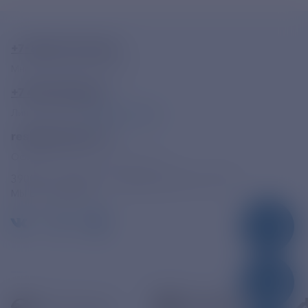
+7-800-775-62-62
Многоканальный телефон
+7 495 785 09 37
Линия доверия
Правила работы
resk@rushydro.ru
Официальная электронная почта
390005, г. Рязань, ул. Дзержинского, д. 21А
МЫ В СОЦСЕТЯХ