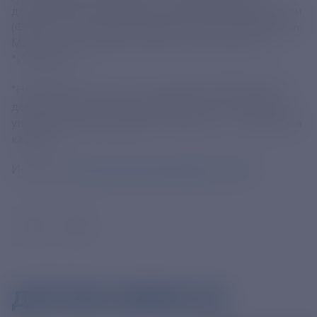
докапитализацию Фонда развития промышленности
(ФРП). Об этом заявил премьер-министр РФ Михаил
Мишустин на стратегической сессии выставки
"Иннопром".
"Направим за шесть лет на докапитализацию ФРП
дополнительно 300 млрд рублей, что почти вдвое
увеличит общий размер его лимитов", - сказал глава
кабмина.
Источник:
https://tass.ru/ekonomika/21315011
ДРУГИЕ НОВОСТИ