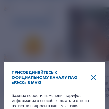
06 АВГУСТ 2026
05 АВГУСТ 2026
ПРИСОЕДИНЯЙТЕСЬ К
ОФИЦИАЛЬНОМУ КАНАЛУ ПАО
У РЭСК ИЗМЕНИЛИСЬ
РЯЗАНСКИЕ ЭНЕРГ
«РЭСК» В MAX!
РЕКВИЗИТЫ ДЛЯ ОПЛАТЫ
ПРИВЕЗЛИ БОЛЬШЕ 
+7-800-775-62-62
ГОСУДАРСТВЕННОЙ
КОРМА В ПРИЮТ Д
ПОШЛИНЫ
Важные новости, изменения тарифов,
БЕЗДОМНЫХ ЖИВ
информация о способах оплаты и ответы
на частые вопросы в нашем канале.