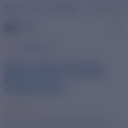
+7-800-775-62-62
РЯЗАНЬ
ВСЕ НОВОСТИ
Кабмин направит 300 млрд
рублей на докапитализацию
Фонда развития
промышленности
9 ИЮЛЯ 2024
Российское правительство в течение шести лет
дополнительно направит 300 млрд рублей на