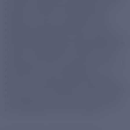
проектов по цифровой трансформации, сообщил
председатель правительства России Михаил
Мишустин. Как пояснил глава кабмина, данная
поддержка пользуется востребованностью у
предпринимателей. Выделение денег позволит
завершить реализацию ранее начатых проектов, что
крайне необходимо для дальнейшей цифровизации
и цифровой трансформации отраслей экономики,
отметил он. Глава правительства напомнил, что
субсидируемая ставка по программе составляет от 1
до 5% годовых, а для аккредитованных
предприятий – не выше 3%. Размер займа может
достигать 10 миллиардов рублей. Получить деньги
можно на создание и внедрение созданных в России
IT-продуктов, а также на покупку ПО и лицензий на
него, разработку собственных технологий и софта,
оплату труда работников и тому подобное.