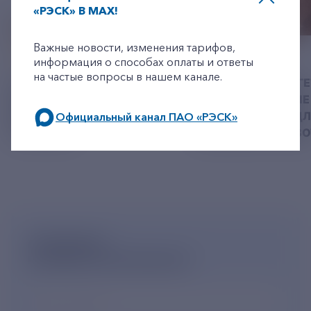
«РЭСК» В MAX!
+7-800-775-62-62
Важные новости, изменения тарифов,
06 АВГУСТ 2026
05 АВГУСТ 2026
информация о способах оплаты и ответы
на частые вопросы в нашем канале.
У РЭСК ИЗМЕНИЛИСЬ
РЯЗАНСКИЕ ЭНЕРГ
РЕКВИЗИТЫ ДЛЯ ОПЛАТЫ
ПРИВЕЗЛИ БОЛЬШЕ 
ГОСУДАРСТВЕННОЙ
КОРМА В ПРИЮТ Д
Официальный канал ПАО «РЭСК»
ПОШЛИНЫ
БЕЗДОМНЫХ ЖИВ
по будним дням: 8.00-21.00,
в выходные дни: 8.00-17.00.
ПОДПИШИСЬ
НА НОВОСТНУЮ РАССЫЛКУ
Ваш e-mail
*