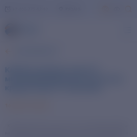
+7-800-775-62-62
РЯЗАНЬ
ВСЕ НОВОСТИ
Кабмин выделит еще 2,5
миллиарда рублей на льготные
кредиты для IT-компаний
16 АВГУСТА 2024
Кабмин выделит еще почти 2,5 миллиарда рублей
на поддержку программы льготного кредитования