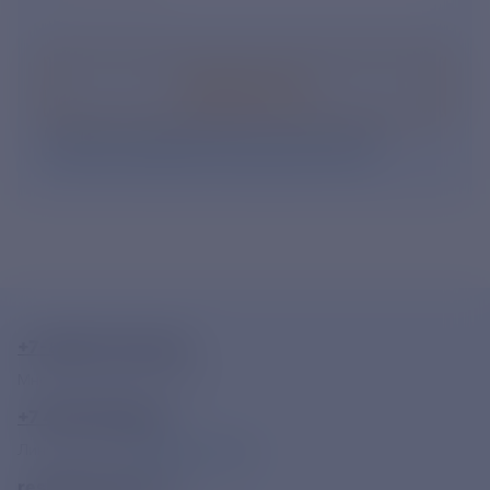
Подписаться
Нажимая кнопку «Подписаться», Вы даете свое
согласие на обработку персональных данных
.
+7-800-775-62-62
Многоканальный телефон
+7 495 785 09 37
Линия доверия
Правила работы
resk@rushydro.ru