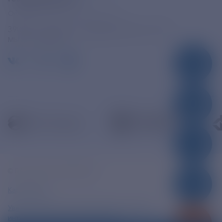
Официальная электронная почта
390005, г. Рязань, ул. Дзержинского, д. 21А
МЫ В СОЦСЕТЯХ
© ПАО «РЭСК» 2005-2026г.
Карта сайта
Уведомление об ответственности и праве
интеллектуальной собственности