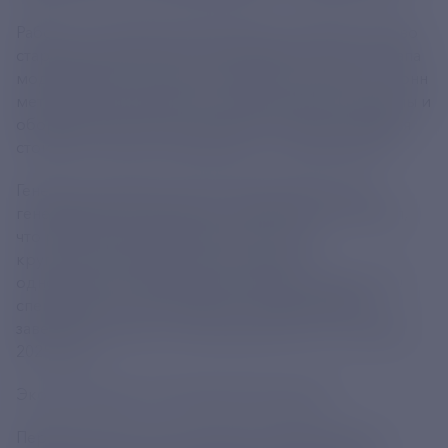
Работы по переводу энергоблока на новое топливо
стартовали еще в 2024 году. В рамках второго этапа
модернизации предстоит заменить свыше 1000 тонн
металлоконструкций. Все необходимые материалы и
оборудование уже доставлены на станцию. Общая
стоимость проекта превышает 5,5 млрд рублей.
Генеральный директор АО «Дальневосточная
генерирующая компания» Сергей Иртов отметил,
что ремонтные работы будут вестись в
круглосуточном режиме, а на объекте
одновременно будут задействованы порядка 700
специалистов. Это обеспечит своевременное
завершение работ, запланированное на 30 ноября
2025 года.
Экологическая и экономическая выгода
Перевод ТЭЦ-3 на газ принесет Хабаровску не