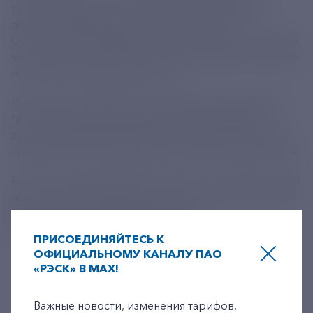
только более чистую энергетику, но и позволит
повысить эффективность работы станции.
Ожидается, что выбросы углекислого газа и твердых
частиц сократятся в разы, что благоприятно скажется
на экологии краевой столицы.
Помимо масштабной модернизации энергоблока
№2, на станции параллельно идет подготовка к
зимнему периоду. Это обеспечит жителям региона
стабильное теплоснабжение в холодное время года.
Реконструкция Хабаровской ТЭЦ-3 – стратегический
проект, направленный на повышение экологической
безопасности и энергоэффективности
дальневосточного региона.
ПРИСОЕДИНЯЙТЕСЬ К
ОФИЦИАЛЬНОМУ КАНАЛУ ПАО
«РЭСК» В MAX!
+7-800-775-62-62
Важные новости, изменения тарифов,