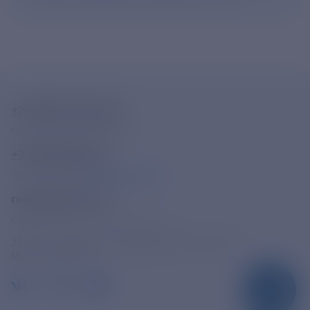
+7-800-775-62-62
Многоканальный телефон
+7 495 785 09 37
Линия доверия
Правила работы
resk@rushydro.ru
Официальная электронная почта
390005, г. Рязань, ул. Дзержинского, д. 21А
МЫ В СОЦСЕТЯХ