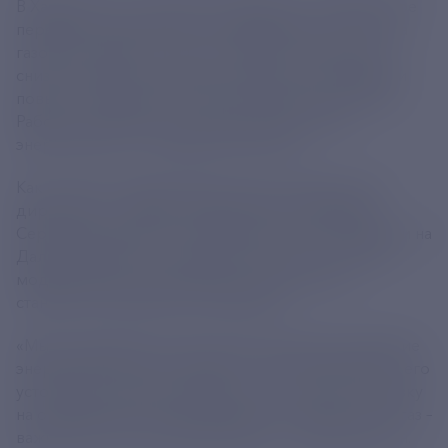
В Хабаровске состоялось совещание, посвященное
переводу энергоблока №2 Хабаровской ТЭЦ-3 на
газовое топливо. Этот шаг позволит значительно
снизить выбросы вредных веществ в атмосферу и
повысить надежность энергоснабжения региона.
Работы проходят под контролем не только
энергетиков, но и Правительства РФ.
Как отметил первый заместитель генерального
директора – главный инженер ПАО «РусГидро»
Сергей Кондратьев, потребление электроэнергии на
Дальнем Востоке стремительно растет, поэтому
модернизация существующих мощностей
становится приоритетной задачей.
«Мы вкладываем значительные средства в развитие
энергетики региона, чтобы не только обеспечить его
устойчивое энергоснабжение, но и снизить нагрузку
на окружающую среду. Перевод энергоблока на газ –
важный шаг в этом направлении», – подчеркнул он.