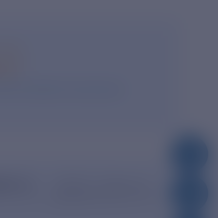
ся
асие на обработку персональных
dro.ru
390005, г. Рязань, ул.
Дзержинского, д. 21А
тронная почта