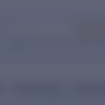
Ваш e-mail
*
Подписать
Нажимая кнопку «Подписаться», Вы даете свое
согл
данных
.
62
+7 495 785 09 37
resk@rushy
Линия доверия
Правила работы
Официальная элек