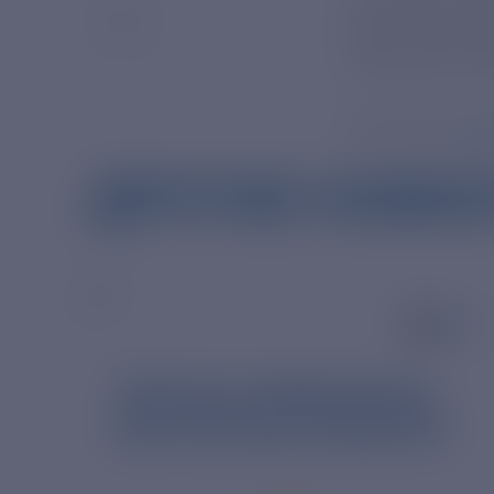
Вьетнаме, бу
Москвой и Ха
Источник:
ht
ДРУГИЕ НОВО