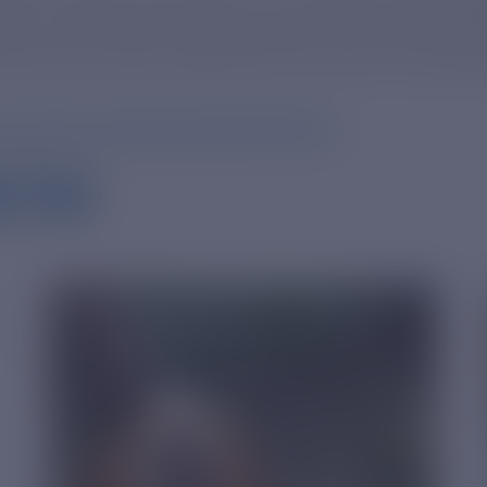
дет использовать два передовых энергоблока
ноем рассказал журналистам глава госкорпор
tps://tass.ru/ekonomika/22883461
СТИ