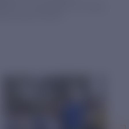
 ВВЭР-1200. О договоренностях между
ации Алексей Лихачев.