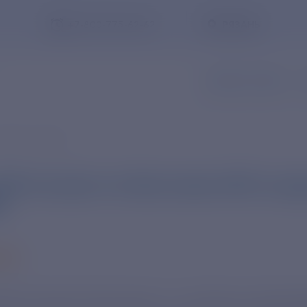
+7-800-775-62-62
РЯЗАНЬ
ЗАПИСЬ В ОФИС
З
тране и мире
РФ построит во Вьетнаме АЭС на д
0
Заказать обратный звонок
025
тростанция "Ниньтхуан-1", которую госкорпор