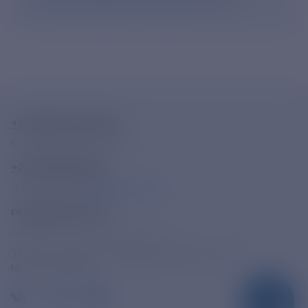
согласие на обработку персональных данных
.
+7-800-775-62-62
Многоканальный телефон
+7 495 785 09 37
Линия доверия
Правила работы
resk@rushydro.ru
Официальная электронная почта
390005, г. Рязань, ул. Дзержинского, д. 21А
МЫ В СОЦСЕТЯХ