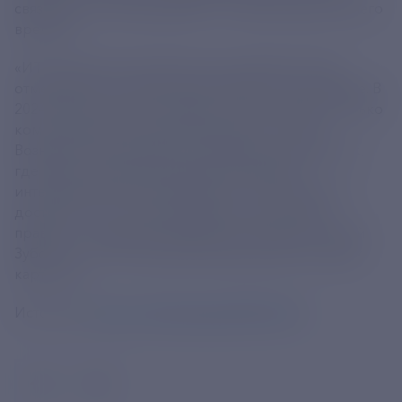
связанных с ними разработок - важная задача нашего
времени.
«ИТ-индустрия стремительно развивается. Мы
отмечаем рост патентной активности в этой сфере. В
2024 году количество заявок на патентование только
компьютерных технологий выросло на 35%.
Возникают новые области решений и разработок,
где ранее нельзя было зарегистрировать
интеллектуальную собственность. Эти продукты
достойны того, чтобы охраняться патентным
правом», – заявил руководитель Роспатента Юрий
Зубов. Топ-10 ИТ-решений представлены в наших
карточках.
Источник:
https://t.me/RospatentFIPS/4590