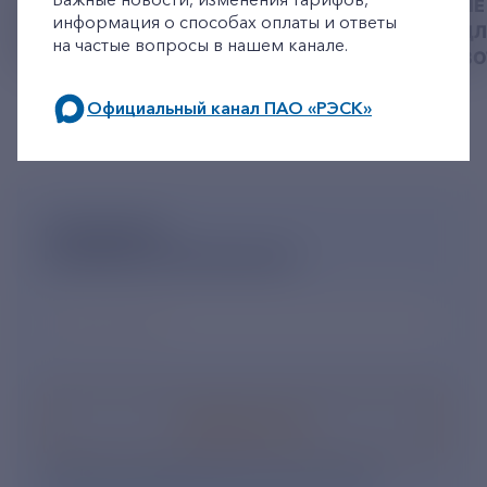
РЕКВИЗИТЫ ДЛЯ ОПЛАТЫ
ПРИВЕЗЛИ БОЛЬШЕ 
информация о способах оплаты и ответы
ГОСУДАРСТВЕННОЙ
КОРМА В ПРИЮТ Д
на частые вопросы в нашем канале.
ПОШЛИНЫ
БЕЗДОМНЫХ ЖИВ
Официальный канал ПАО «РЭСК»
по будним дням: 8.00-21.00,
в выходные дни: 8.00-17.00.
ПОДПИШИСЬ
НА НОВОСТНУЮ РАССЫЛКУ
Ваш e-mail
*
Подписаться
Нажимая кнопку «Подписаться», Вы даете свое