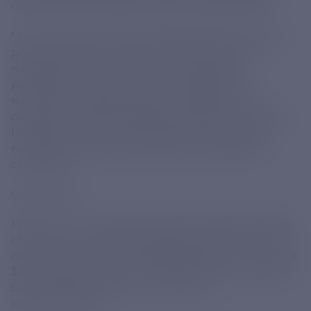
Оксана Лут на итоговой коллегии министерства.
"За счет результатов всех подотраслей в 2023 году
достигнуты ключевые индикаторы Доктрины
продбезопасности. Это зерно, мясо, рыба,
растительное масло, сахар и картофель. Мы
максимально приблизились к ориентирам по
овощам и повысили самообеспеченность молоком.
Подчеркну, сегодня продовольственный рынок
полноценно насыщен российскими товарами", -
сказала Лут.
Об экспорте
Кроме того, по словам министра, Россия сохранила
статус нетто-экспортера продукции АПК. Так, в 2023
году объем поставок на зарубежные рынки составил
$43,5 млрд, а импорт - $35,2 млрд. Всего на экспорт
было направлено более 100 млн тонн
продовольствия.