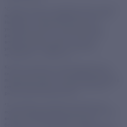
"Отдельно скажу, что планомерно растут поставки
продукции с высокой добавленной стоимостью.
Например, по сахару в прошлом году они
увеличились в три раза. По подсолнечному и
рапсовому маслам - в 1,5 раза. Экспорт муки
впервые в истории превысил 1 млн тонн,
увеличившись на четверть по сравнению с
предыдущим", - добавила Лут.
Кроме того, Россия по итогам завершившегося
сельскохозяйственного сезона впервые вышла на
первое место в мире по поставкам ячменя и гороха,
сохранив лидерство по пшенице и мороженой
рыбе, указала глава Минсельхоза.
"Таким образом, планомерно укрепляем свои
позиции на международном рынке и увеличиваем
вклад в глобальную продовольственную
безопасность. В целом отрасль показала высокую