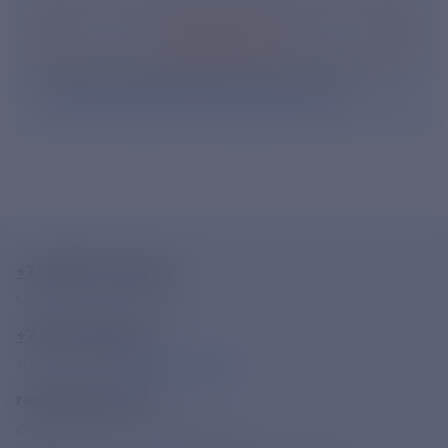
Подписаться
Нажимая кнопку «Подписаться», Вы даете свое
согласие на обработку персональных данных
.
+7-800-775-62-62
Многоканальный телефон
+7 495 785 09 37
Линия доверия
Правила работы
resk@rushydro.ru
Официальная электронная почта