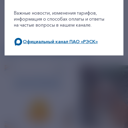
+7-800-775-62-62
Важные новости, изменения тарифов,
информация о способах оплаты и ответы
на частые вопросы в нашем канале.
Официальный канал ПАО «РЭСК»
ДРУГИЕ НОВОСТИ
по будним дням: 8.00-21.00,
в выходные дни: 8.00-17.00.