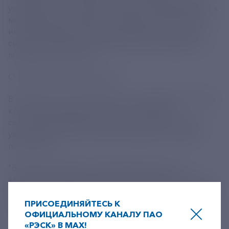
устойчивость, способность быстро адаптироваться к
меняющимся условиям и сохранять значительный
инвестиционный потенциал. Важную роль в этом
сыграла стабильная государственная поддержка", -
подчеркнула министр.
О выпуске продовольствия
В 2024 году, по ее словам, рост сохраняется по всем
ключевым направлениям. Таким образом,
сельхозпроизводство в январе - июле 2024 года
увеличилось на 2%, а выпуск продуктов питания -
почти на 5%.
"В том числе выросло производство мяса и
колбасных изделий, молока и сыров, муки и круп,
растительных масел, сахара, кондитерской и другой
продукции", - добавила Лут.
ПРИСОЕДИНЯЙТЕСЬ К
ОФИЦИАЛЬНОМУ КАНАЛУ ПАО
«РЭСК» В MAX!
Источник:
https://tass.ru/ekonomika/21834709