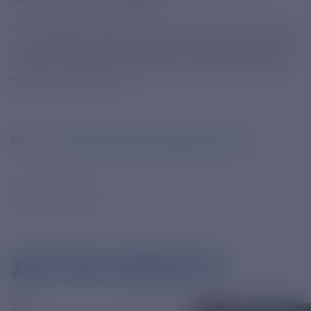
финансовом форуме (МФФ).
"Мы проиндексируем все наши выплаты социальные,
как положено по закону, увеличим детские пособия.
Все это, несмотря на сложности в экономике, будет
сделано", - сказал он.
Источник
https://tass.ru/ekonomika/25091343
ДРУГИЕ НОВОСТИ