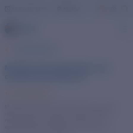
+7-800-775-62-62
РЯЗАНЬ
ВСЕ НОВОСТИ
Минфин проиндексирует все
социальные выплаты
18 СЕНТЯБРЯ 2025
Министерство финансов РФ планирует провести
индексацию всех социальных выплат, которые
гарантировало государство, заявил глава
министерства Антон Силуанов на Московском