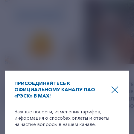
06 АВГУСТ 2026
05 АВГУСТ 2026
ПРИСОЕДИНЯЙТЕСЬ К
У РЭСК ИЗМЕНИЛИСЬ
РЯЗАНСКИЕ ЭНЕРГ
ОФИЦИАЛЬНОМУ КАНАЛУ ПАО
РЕКВИЗИТЫ ДЛЯ ОПЛАТЫ
ПРИВЕЗЛИ БОЛЬШЕ 
«РЭСК» В MAX!
ГОСУДАРСТВЕННОЙ
КОРМА В ПРИЮТ Д
+7-800-775-62-62
ПОШЛИНЫ
БЕЗДОМНЫХ ЖИВ
Важные новости, изменения тарифов,
информация о способах оплаты и ответы
на частые вопросы в нашем канале.