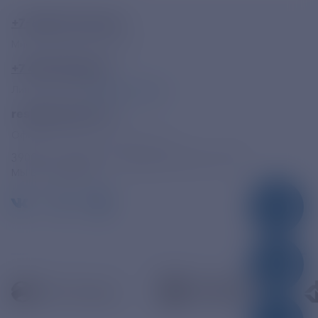
+7-800-775-62-62
Многоканальный телефон
+7 495 785 09 37
Линия доверия
Правила работы
resk@rushydro.ru
Официальная электронная почта
390005, г. Рязань, ул. Дзержинского, д. 21А
МЫ В СОЦСЕТЯХ