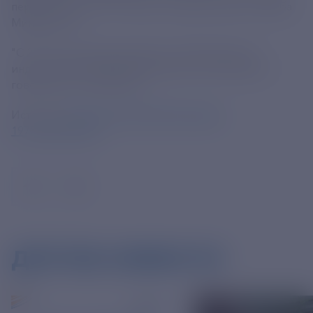
период 2026 и 2027 годов, сообщила пресс-служба
Минфина РФ.
"С 2025 года предусмотрено возобновление
индексации пенсий работающих пенсионеров", -
говорится в сообщении.
Источник:
https://ria.ru/20240930/minfin-
1975508067.html
ДРУГИЕ НОВОСТИ