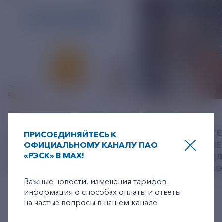
06 АВГУСТ 2026
05 АВГУСТ 2026
У РЭСК ИЗМЕНИЛИСЬ
РЯЗАНСКИЕ ЭНЕРГ
ПРИСОЕДИНЯЙТЕСЬ К
РЕКВИЗИТЫ ДЛЯ ОПЛАТЫ
ОФИЦИАЛЬНОМУ КАНАЛУ ПАО
ПРИВЕЗЛИ БОЛЬШЕ 
«РЭСК» В MAX!
ГОСУДАРСТВЕННОЙ
КОРМА В ПРИЮТ Д
+7-800-775-62-62
ПОШЛИНЫ
БЕЗДОМНЫХ ЖИВ
Важные новости, изменения тарифов,
информация о способах оплаты и ответы
на частые вопросы в нашем канале.