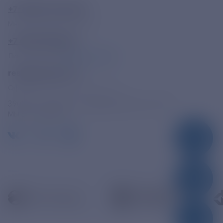
+7-800-775-62-62
Многоканальный телефон
+7 495 785 09 37
Линия доверия
Правила работы
resk@rushydro.ru
Официальная электронная почта
390005, г. Рязань, ул. Дзержинского, д. 21А
МЫ В СОЦСЕТЯХ