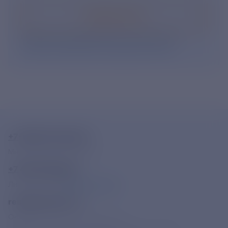
Подписаться
Нажимая кнопку «Подписаться», Вы даете свое
согласие на обработку персональных данных
.
+7-800-775-62-62
Многоканальный телефон
+7 495 785 09 37
Линия доверия
Правила работы
resk@rushydro.ru
Официальная электронная почта