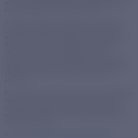
и торговли РФ Михаил Юрин во время пленарной
сессии на форуме "Столица химии 2024".
"Сейчас мы считаем, что ситуация с точки зрения
диспозиции стабилизировалась. Мы заключили с
инженерным химико-технологическим центром в
Томске соглашение, и департамент приступил
вместе с отраслью к написанию стратегии.
Стратегию у нас пишет департамент. Всех активно
призываю к тому, чтобы поучаствовать в написании
стратегии. Предстоит очень большая работа", -
сказал он.
По его словам, стратегия до 2030 года, которая была
написана в 2014 году, потеряла свою актуальность,
поэтому необходимо принять новый документ,
который бы учитывал текущие реалии и расставил
нужные приоритеты.
Источник:
https://tass.ru/ekonomika/22402203