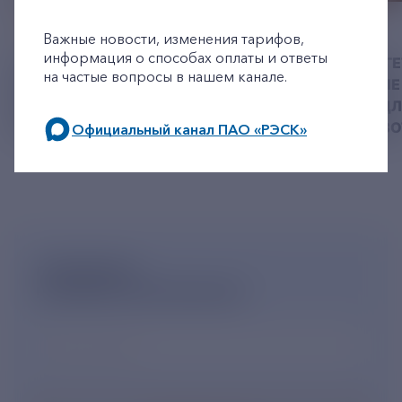
+7-800-775-62-62
06 АВГУСТ 2026
05 АВГУСТ 2026
Важные новости, изменения тарифов,
информация о способах оплаты и ответы
У РЭСК ИЗМЕНИЛИСЬ
РЯЗАНСКИЕ ЭНЕРГ
на частые вопросы в нашем канале.
РЕКВИЗИТЫ ДЛЯ ОПЛАТЫ
ПРИВЕЗЛИ БОЛЬШЕ 
ГОСУДАРСТВЕННОЙ
КОРМА В ПРИЮТ Д
ПОШЛИНЫ
БЕЗДОМНЫХ ЖИВ
Официальный канал ПАО «РЭСК»
по будним дням: 8.00-21.00,
в выходные дни: 8.00-17.00.
ПОДПИШИСЬ
НА НОВОСТНУЮ РАССЫЛКУ
Ваш e-mail
*