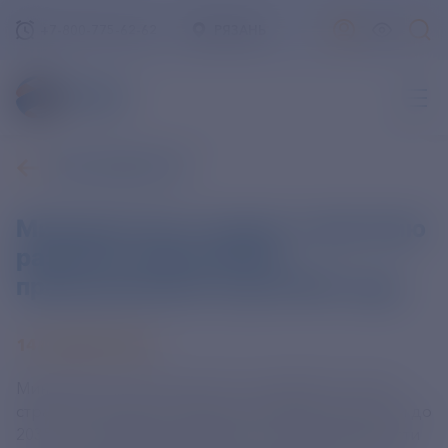
+7-800-775-62-62
РЯЗАНЬ
ВСЕ НОВОСТИ
Минпромторг создает стратегию
развития химической
промышленности до 2035 года
14 НОЯБРЯ 2024
Минпромторг РФ приступил к разработке новой
стратегии развития химической промышленности до
2035 года, сообщил замминистра промышленности