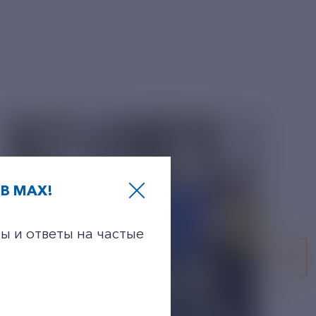
В MAX!
ы и ответы на частые