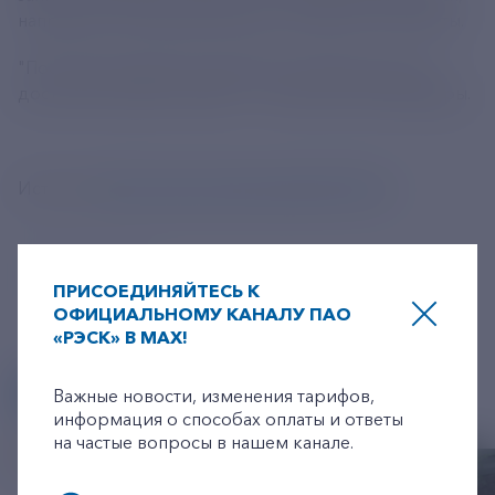
например, для оформления российской сим-карты.
"Постепенно будет расширяться перечень услуг,
доступных внутри страны", - заключили в Минцифры.
Источник
https://tass.ru/ekonomika/24364151
ПРИСОЕДИНЯЙТЕСЬ К
ОФИЦИАЛЬНОМУ КАНАЛУ ПАО
«РЭСК» В MAX!
+7-800-775-62-62
ДРУГИЕ НОВОСТИ
Важные новости, изменения тарифов,
информация о способах оплаты и ответы
на частые вопросы в нашем канале.