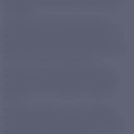
въезде в Россию. Об этом журналистам сообщили в
Минцифры.
"Запущено новое мультиязычное мобильное
приложение для иностранцев ruID. С его помощью
можно подать заявление о въезде в Россию,
проверить ограничения на въезд и сформировать
цифровой профиль для получения госуслуг в нашей
стране", - рассказали в министерстве.
Отмечается, что скачать приложение можно в
RuStore, Google Play, AppGallery и App Store. Оно
доступно на английском, армянском, казахском,
киргизском, русском, таджикском и узбекском
языках.
Чтобы зарегистрироваться в ruID, необходима
электронная почта, российский номер телефона
указывать не обязательно, не позднее, чем за 72 часа
до въезда в Россию указать цель поездки и свои