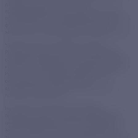
данные, в исключительных случаях
проинформировать о визите можно за 4 часа до
пересечения границы, сфотографироваться, сделать
фото документа, удостоверяющего личность,
записать голос и затем дождаться проверки данных.
"Заявление могут не оформлять граждане
Республики Беларусь, дети до 6 лет, дипломаты и
сотрудники дипломатических представительств и
консульских учреждений иностранных государств в
России, а также сотрудники международных
организаций и их представительств,
аккредитованных в России и члены их семей", -
пояснили в министерстве.
На границе, как рассказали в Минцифры,
проверяются данные из заявления, формируется
цифровой профиль иностранного гражданина, а
затем создаются СНИЛС и стандартная учетная
запись на портале "Госуслуги", которые пригодятся,