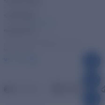
+7-800-775-62-62
Многоканальный телефон
+7 495 785 09 37
Линия доверия
Правила работы
resk@rushydro.ru
Официальная электронная почта
390005, г. Рязань, ул. Дзержинского, д. 21А
МЫ В СОЦСЕТЯХ