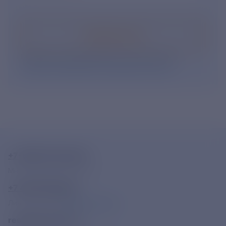
Подписаться
Нажимая кнопку «Подписаться», Вы даете свое
согласие на обработку персональных данных
.
+7-800-775-62-62
Многоканальный телефон
+7 495 785 09 37
Линия доверия
Правила работы
resk@rushydro.ru