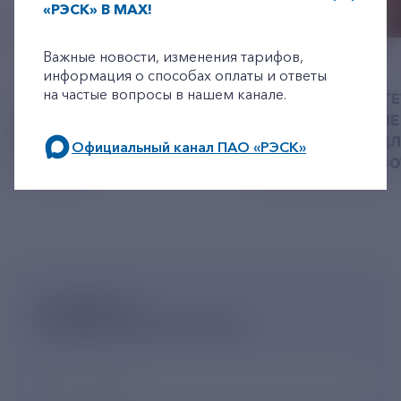
«РЭСК» В MAX!
+7-800-775-62-62
Важные новости, изменения тарифов,
06 АВГУСТ 2026
05 АВГУСТ 2026
информация о способах оплаты и ответы
на частые вопросы в нашем канале.
У РЭСК ИЗМЕНИЛИСЬ
РЯЗАНСКИЕ ЭНЕРГ
РЕКВИЗИТЫ ДЛЯ ОПЛАТЫ
ПРИВЕЗЛИ БОЛЬШЕ 
ГОСУДАРСТВЕННОЙ
КОРМА В ПРИЮТ Д
Официальный канал ПАО «РЭСК»
ПОШЛИНЫ
БЕЗДОМНЫХ ЖИВ
по будним дням: 8.00-21.00,
в выходные дни: 8.00-17.00.
ПОДПИШИСЬ
НА НОВОСТНУЮ РАССЫЛКУ
Ваш e-mail
*