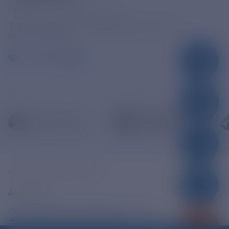
Официальная электронная почта
390005, г. Рязань, ул. Дзержинского, д. 21А
МЫ В СОЦСЕТЯХ
© ПАО «РЭСК» 2005-2026г.
Карта сайта
Уведомление об ответственности и праве
интеллектуальной собственности