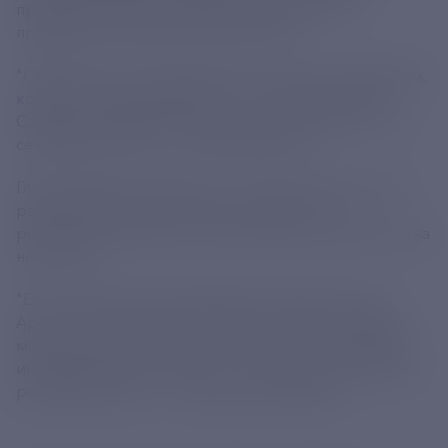
премьер-министр РФ Михаил Мишустин на
профильной стратегической сессии.
"Обязательно поговорим об ипотечных программах,
которые сегодня действуют с льготной ставкой.
Самая востребованная из них, всем известная, - это
семейная ипотека", - указал Мишустин.
Глава кабмина напомнил, что в начале 2025 года ее
распространили на вторичное жилье в тех
российских субъектах, где показатели строительства
невысокие.
"Есть также ипотека для Дальнего Востока, для
Арктики, для новых регионов, села. Все эти займы
можно использовать для покупки или возведения
индивидуального жилья - и, что важно, его объемы
регулярно растут", - подчеркнул премьер.