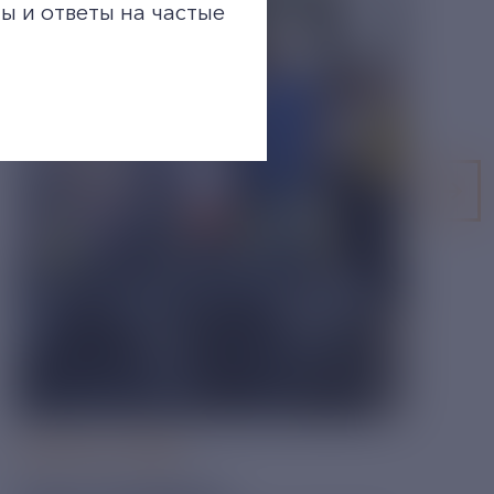
ы и ответы на частые
04 АВГУСТ 2026
0