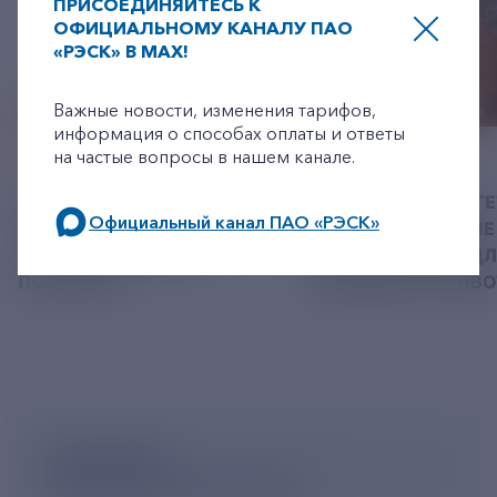
ПРИСОЕДИНЯЙТЕСЬ К
ОФИЦИАЛЬНОМУ КАНАЛУ ПАО
«РЭСК» В MAX!
+7-800-775-62-62
Важные новости, изменения тарифов,
информация о способах оплаты и ответы
на частые вопросы в нашем канале.
06 АВГУСТ 2026
05 АВГУСТ 2026
У РЭСК ИЗМЕНИЛИСЬ
РЯЗАНСКИЕ ЭНЕРГ
Официальный канал ПАО «РЭСК»
РЕКВИЗИТЫ ДЛЯ ОПЛАТЫ
ПРИВЕЗЛИ БОЛЬШЕ 
ГОСУДАРСТВЕННОЙ
КОРМА В ПРИЮТ Д
по будним дням: 8.00-21.00,
ПОШЛИНЫ
БЕЗДОМНЫХ ЖИВ
в выходные дни: 8.00-17.00.
ПОДПИШИСЬ
НА НОВОСТНУЮ РАССЫЛКУ