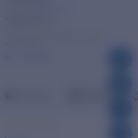
Линия доверия
Правила работы
resk@rushydro.ru
Официальная электронная почта
390005, г. Рязань, ул. Дзержинского, д. 21А
МЫ В СОЦСЕТЯХ
© ПАО «РЭСК» 2005-2026г.
Карта сайта