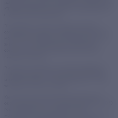
работы. Об этом заявил председатель правительства
РФ Михаил Мишустин на встрече с руководителем
службы Игорем Шумаковым.
"Росгидромет - один из основных участников
создания новой единой государственной системы
мониторинга климатически активных веществ, и я
знаю, что на сегодняшний день первый этап в
создании этой системы практически закончен", -
поделился премьер.
"Система очень важная - она должна разработать
глобальную модель Земли для прогнозирования
изменений климата, - рассказал Мишустин. - Этим
занимаются технологи, ученые".
Как отмечал вице-премьер Дмитрий Патрушев,
окончательный запуск системы запланирован на 2030
год. Планируется, что полученная в ходе
мониторинга информация будет использована при