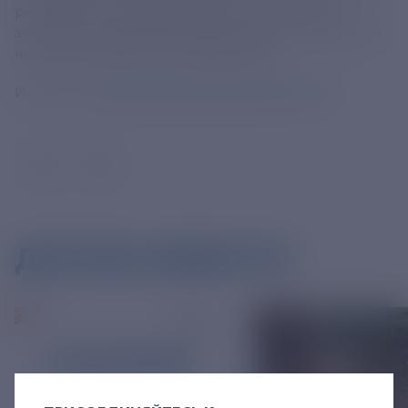
реализации мер, направленных на адаптацию
экономики природным изменениям, в том числе на
низкую углеродную трансформацию.
Источник:
https://tass.ru/obschestvo/23057417
ДРУГИЕ НОВОСТИ