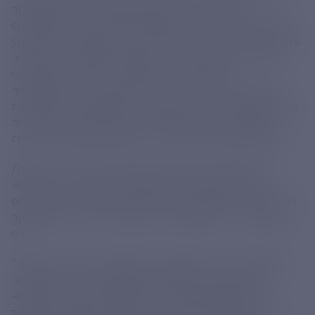
привлекать к этому ветеранов, в том числе
специальной военной операции. Особое внимание
уделим молодым семьям, чтобы они могли получать
помощь с решением жилищных вопросов, также
совмещать детей с учебой, с карьерой", -
подчеркнул он. Привлечение к спорту "Еще одно
значимое направление - привлечение современного
поколения к здоровому образу жизни, занятиям
спортом, физкультурой", - отметил глава кабмина.
Для тех, кто хочет лучше узнать свою страну, ее
историю, культуру, правительство будет также
открывать новые туристические маршруты, уточнил
премьер. "И это все можно совмещать", - добавил
он.
"Надо оказывать ребятам поддержку при выборе
профессии, с приобретением дополнительных
навыков, нужных в работе и при дальнейшем
трудоустройстве. Важно, чтобы все мероприятия