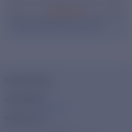
Подписаться
Нажимая кнопку «Подписаться», Вы даете свое
согласие на обработку персональных данных
.
+7-800-775-62-62
Многоканальный телефон
+7 495 785 09 37
Линия доверия
Правила работы
resk@rushydro.ru
Официальная электронная почта