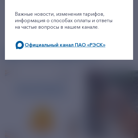
+7-800-775-62-62
Важные новости, изменения тарифов,
информация о способах оплаты и ответы
на частые вопросы в нашем канале.
Официальный канал ПАО «РЭСК»
ДРУГИЕ НОВОСТИ
по будним дням: 8.00-21.00,
в выходные дни: 8.00-17.00.