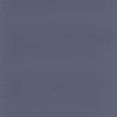
реализации молодежной политики, заявил премьер-
министр РФ Михаил Мишустин на совещании со
своими заместителями.
"В России практически четверть жителей - это
граждане от 14 до 35 лет. Правительство формирует
условия для их всестороннего развития. На решение
такой задачи нацелен в том числе и подготовленный
план мероприятий по выполненной стратегии
реализации молодежной политики", - рассказал
Мишустин.
В рамках данного плана власти и дальше будут
создавать возможности для юношей и девушек во
всех регионах страны раскрывать свой потенциал,
проявлять таланты, активно участвовать в
общественно значимых проектах, пробовать себя в
волонтерской деятельности, отметил премьер.
"Продолжим расширять практики наставничества,