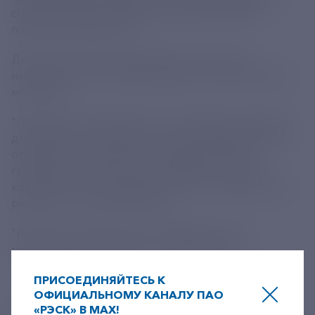
стратегии были своевременно реализованы", -
подчеркнул Мишустин.
День молодежи Глава правительства также
напомнил, что в эту субботу будет отмечаться День
молодежи.
"Президент подчеркивал, что молодые поколения
должны расти сильными, широко образованными,
открытыми к творчеству, к созиданию, были
глобально конкурентоспособными в знаниях и
компетенциях, что предлагали свои оригинальные
решения", - указал Мишустин.
"Пользуясь случаем, хочу поздравить нашу
молодежь с праздником", - подытожил он.
ПРИСОЕДИНЯЙТЕСЬ К
ОФИЦИАЛЬНОМУ КАНАЛУ ПАО
«РЭСК» В MAX!
Источник
https://tass.ru/obschestvo/24329903