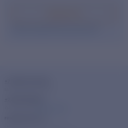
Подписаться
Нажимая кнопку «Подписаться», Вы даете свое
согласие на обработку персональных данных
.
+7-800-775-62-62
Многоканальный телефон
+7 495 785 09 37
Линия доверия
Правила работы
resk@rushydro.ru
Официальная электронная почта