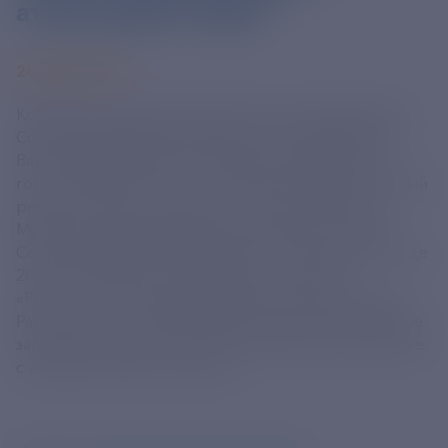
атомоходом в мире.
20 МАЯ 2025
Команду на завершение работ дали председатель
Совета Федерации Федерального Собрания РФ
Валентина Матвиенко и генеральный директор
госкорпорации «Росатом» Алексей Лихачёв. Первый
реактор получил имя русского богатыря Ильи
Муромца. Церемония транслировалась по ВКС в
Совете Федерации Федерального Собрания РФ, где
20 мая открылась выставочная экспозиция
«Росатома» к 80-летию атомной промышленности.
Ранее в музее АТОМ на ВДНХ прошло расширенное
заседание комитета СФ по экономической политике
с участием главы "Росатома".