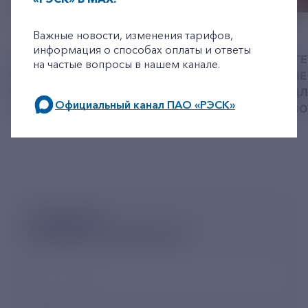
+7-800-775-62-62
06 АВГУСТ 2026
05 АВГУСТ 2026
Важные новости, изменения тарифов,
информация о способах оплаты и ответы
У РЭСК ИЗМЕНИЛИСЬ
РЯЗАНСКИЕ ЭНЕРГ
на частые вопросы в нашем канале.
РЕКВИЗИТЫ ДЛЯ ОПЛАТЫ
ПРИВЕЗЛИ БОЛЬШЕ 
ГОСУДАРСТВЕННОЙ
КОРМА В ПРИЮТ Д
Официальный канал ПАО «РЭСК»
ПОШЛИНЫ
БЕЗДОМНЫХ ЖИВ
по будним дням: 8.00-21.00,
в выходные дни: 8.00-17.00.
ПОДПИШИСЬ
НА НОВОСТНУЮ РАССЫЛКУ
Ваш e-mail
*