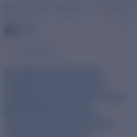
+7-800-775-62-62
РЯЗАНЬ
ВСЕ НОВОСТИ
На машиностроительном
предприятии «Росатома» в
подмосковном Подольске
завершено изготовление первой
реакторной установки
РИТМ-400 для атомного
ледокола «Россия», который
станет самым мощным