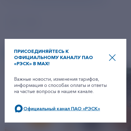
ДРУГИЕ НОВОСТИ
ПРИСОЕДИНЯЙТЕСЬ К
ОФИЦИАЛЬНОМУ КАНАЛУ ПАО
«РЭСК» В MAX!
+7-800-775-62-62
Важные новости, изменения тарифов,
информация о способах оплаты и ответы
на частые вопросы в нашем канале.
Официальный канал ПАО «РЭСК»
по будним дням: 8.00-21.00,
в выходные дни: 8.00-17.00.