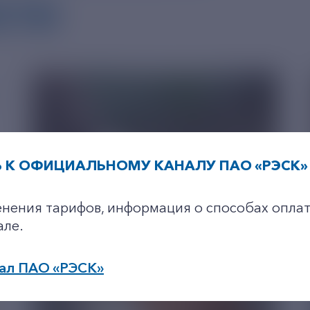
СТИ
 К ОФИЦИАЛЬНОМУ КАНАЛУ ПАО «РЭСК» 
+7-800-775-62-62
енения тарифов, информация о способах оплат
але.
ал ПАО «РЭСК»