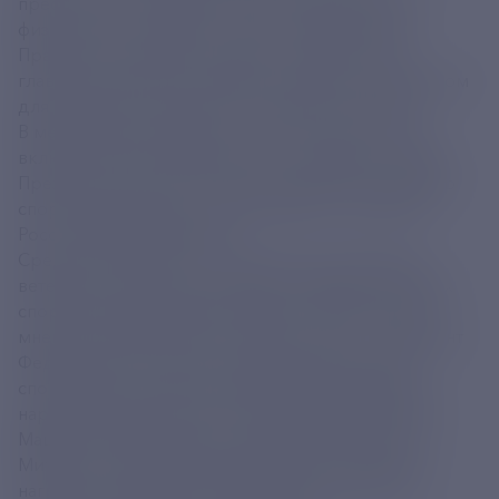
престижных государственных наград в области
физической культуры и спорта. Учрежденная
Правительством РФ, премия сохраняет статус
главной отраслевой награды, выступая ориентиром
для развития спортивного сообщества страны.
В мероприятии примут участие почетные гости,
включая членов Правительства и Администрации
Президента России. Откроет церемонию министр
спорта, председатель Олимпийского комитета
России Михаил Дегтярев.
Среди приглашённых – известные спортсмены,
ветераны спорта, руководители общероссийских
спортивных федераций, лидеры общественного
мнения и деятели искусства. В их числе – президент
Федерации хоккея России Владислав Третьяк,
спортивный комментатор Дмитрий Губерниев,
народные артисты Константин Хабенский, Денис
Мацуев, Юрий Башмет, кинорежиссёр Никита
Михалков и дирижёр Валерий Гергиев. Вручать
награды также будут олимпийские чемпионы