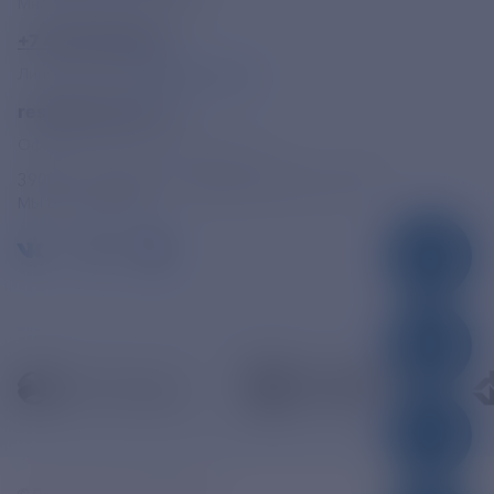
Многоканальный телефон
+7 495 785 09 37
Линия доверия
Правила работы
resk@rushydro.ru
Официальная электронная почта
390005, г. Рязань, ул. Дзержинского, д. 21А
МЫ В СОЦСЕТЯХ