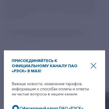
лауреатов, каждый из которых получит денежную
премию в размере 1 млн рублей и эксклюзивную
статуэтку работы российского дизайнера Григория
Горковенко.
Источник
https://www.minsport.gov.ru/press-
center/news/naczionalnaya-sportivnaya-premiya-1/
ПРИСОЕДИНЯЙТЕСЬ К
ОФИЦИАЛЬНОМУ КАНАЛУ ПАО
«РЭСК» В MAX!
+7-800-775-62-62
ДРУГИЕ НОВОСТИ
Важные новости, изменения тарифов,
информация о способах оплаты и ответы
на частые вопросы в нашем канале.
Официальный канал ПАО «РЭСК»