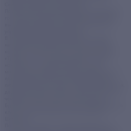
Светлана Хоркина и Алексей Немов.
Помимо торжественной церемонии награждения
гостей ждет насыщенная программа, в частности,
выступление камерного оркестра «СИТИ» под
управлением Владимира Яцкевича.
В 18 номинациях премии отражены ключевые
направления спортивной деятельности, среди
которых «Спортсмен года», «Спортсменка года»,
«Тренер года» и «Лучший журналист». Среди
номинантов – заслуженные мастера спорта:
многократные чемпионы мира и рекордсмены по
плаванию Кирилл Пригода и Дарья Клепикова,
пятикратный чемпион мира по гребле Захар Петров,
двукратный чемпион мира по дзюдо Инал Тасоев,
чемпионка мира по велогонкам на треке Яна
Бурлакова, а также мастер спорта международного
класса, чемпионка мира по боксу Анастасия
Шамонова.
По итогам экспертного отбора определены 18