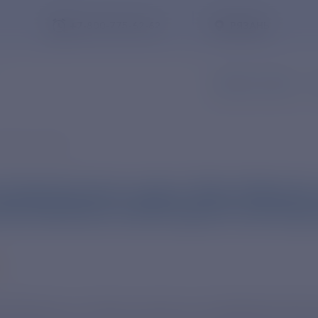
+7-800-775-62-62
РЯЗАНЬ
ЗАПИСЬ В ОФИС
З
тране и мире
кспедиционное судно «Иван Фролов
кий комплекс мониторинга метеоус
Заказать обратный звонок
 Фролов», которое строится на Адмиралтейск