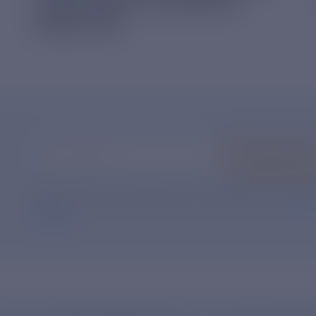
«ОБЕРЕГАЙ» НА БЕРЕГУ
РЕКИ ПРА
Ваш e-mail
*
Подписать
Нажимая кнопку «Подписаться», Вы даете свое
согл
данных
.