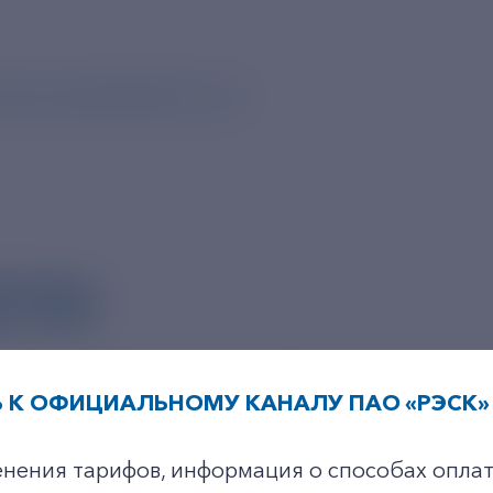
tps://t.me/aoOCK/11733
СТИ
 К ОФИЦИАЛЬНОМУ КАНАЛУ ПАО «РЭСК» 
+7-800-775-62-62
енения тарифов, информация о способах оплат