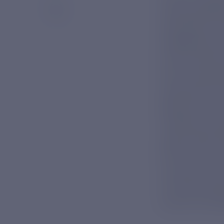
новая разраб
принимает, 
информацию, 
искусственны
места зарожд
повышение т
Фролов» смож
Северного мо
судно «Иван 
ОСК, было за
антарктическ
станций выгр
научно-иссле