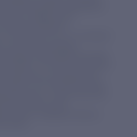
ринга метеоусловий. Оборудование
ическую и геофизическую
. Анализом занимается
 за последние 20 лет, он отслеживает
 толчки в горных районах,
 Благодаря таким разработкам «Иван
 условиях, в том числе и в акватории
ов в мире научно-экспедиционное
го проектно-конструкторского бюро
дназначено для: - замены персонала
печения антарктических
ьер, припай - проведения морских
 и мусора