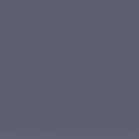
отка Ростеха — арктический комплекс монито
обрабатывает и анализирует гидрометеоролог
которая поступает от космических аппаратов
й интеллект. На основании данных, собранных
ения штормов, опасные таяния снега и земные
емпературы в местах расположения вулканов.
ет эффективно работать даже в самых суровых
рского пути. Уникальное, не имеющее аналог
Фролов», которое строится по проекту Невско
ложено 29 октября 2024 года. Новое НЭС пре
их станций - материально-технического обес
узки на необорудованный берег, ледяной бар
довательских работ в океане - вывоза отходов