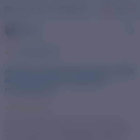
+7-800-775-62-62
РЯЗАНЬ
ВСЕ НОВОСТИ
Неприхотливые и надежные: ОСК
поставила 18 катеров для
госструктур
16 ОКТЯБРЯ 2025
Кингисеппский машиностроительный завод ОСК
выполнил поставку очередной партии спецкатеров
для госструктур России. Предприятие передало 5