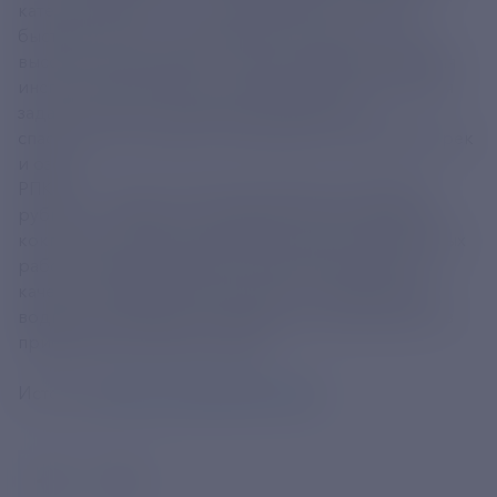
катеров РПК-640 и 13 катеров ПК-500. ПК-500 —
быстрый катер, совмещающий плавность хода и
высокую мореходность. Судно предназначено для
инспекционных работ, патрулирования и решения
задач в качестве служебно-разъездного и
спасательного водного транспорта в акваториях рек
и озер.
РПК-640 — судно с жестким корпусом, закрытой
рубкой, с носовым и кормовым самоотливными
кокпитами. Катер предназначен для инспекционных
работ, патрулирования и оперативной работы в
качестве служебно-разъездного и спасательного
водного транспорта во внутренних акваториях и в
прибрежных районах морей.
Источник
https://t.me/aoOCK/12556