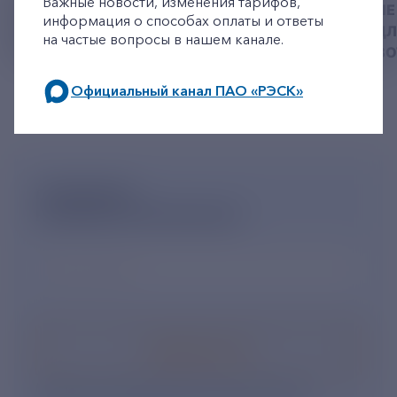
Важные новости, изменения тарифов,
РЕКВИЗИТЫ ДЛЯ ОПЛАТЫ
ПРИВЕЗЛИ БОЛЬШЕ 
информация о способах оплаты и ответы
ГОСУДАРСТВЕННОЙ
КОРМА В ПРИЮТ Д
на частые вопросы в нашем канале.
ПОШЛИНЫ
БЕЗДОМНЫХ ЖИВ
Официальный канал ПАО «РЭСК»
по будним дням: 8.00-21.00,
в выходные дни: 8.00-17.00.
ПОДПИШИСЬ
НА НОВОСТНУЮ РАССЫЛКУ
Ваш e-mail
*
Подписаться
Нажимая кнопку «Подписаться», Вы даете свое