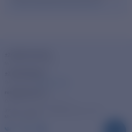
согласие на обработку персональных данных
.
+7-800-775-62-62
Многоканальный телефон
+7 495 785 09 37
Линия доверия
Правила работы
resk@rushydro.ru
Официальная электронная почта
390005, г. Рязань, ул. Дзержинского, д. 21А
МЫ В СОЦСЕТЯХ