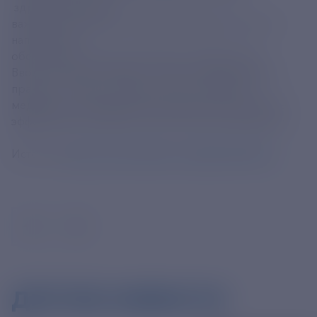
здравоохранения:
важный этап развития радиофармацевтического
направления
обеспечение технологического суверенитета
Ввод препарата «Ракурс, 223Ra» в медицинскую
практику - важное событие для российской
медицины, открывающее перспективы для более
эффективной терапии онкологических пациентов.
Источник
https://max.ru/fmba_rossii/AZu63P8rVvc
ДРУГИЕ НОВОСТИ