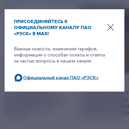
ПРИСОЕДИНЯЙТЕСЬ К
ОФИЦИАЛЬНОМУ КАНАЛУ ПАО
«РЭСК» В MAX!
+7-800-775-62-62
Важные новости, изменения тарифов,
информация о способах оплаты и ответы
на частые вопросы в нашем канале.
Официальный канал ПАО «РЭСК»
06 АВГУСТ 2026
05 АВГУСТ 2026
по будним дням: 8.00-21.00,
У РЭСК ИЗМЕНИЛИСЬ
РЯЗАНСКИЕ ЭНЕРГ
в выходные дни: 8.00-17.00.
РЕКВИЗИТЫ ДЛЯ ОПЛАТЫ
ПРИВЕЗЛИ БОЛЬШЕ 
ГОСУДАРСТВЕННОЙ
КОРМА В ПРИЮТ Д
ПОШЛИНЫ
БЕЗДОМНЫХ ЖИВ