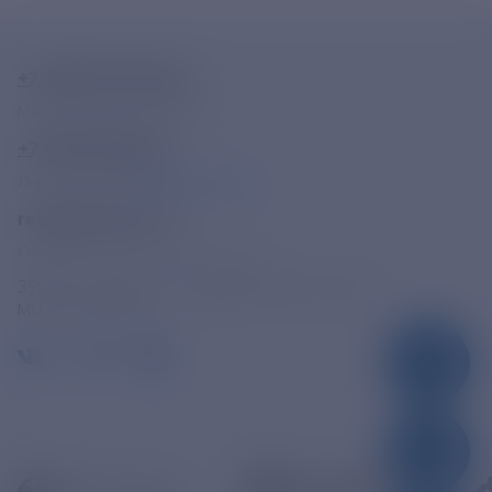
+7-800-775-62-62
Многоканальный телефон
+7 495 785 09 37
Линия доверия
Правила работы
resk@rushydro.ru
Официальная электронная почта
390005, г. Рязань, ул. Дзержинского, д. 21А
МЫ В СОЦСЕТЯХ