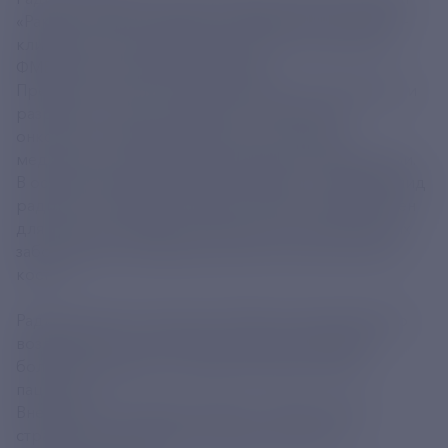
«Ракурс, 223Ra» разработан Федеральным Научно-
клиническим центром радиологии и онкологии
ФМБА России в Димитровграде.
Препарат прошёл государственную регистрацию и
разрешён к использованию в клинической
онкологии. Первая партия уже поступила в
медицинские учреждения Российской Федерации.
В основе инновационной разработки - радионуклид
радий-223. Препарат «Ракурс, 223Ra» предназначен
для лечения определённых видов онкологических
заболеваний, преимущественно при метастазах в
костях.
Радиоактивное излучение 223Ra целенаправленно
воздействует на костные метастазы, уменьшая
болевой синдром и улучшая качество жизни
пациентов.
Внедрение препарата «Ракурс, 223Ra» имеет
стратегическое значение для российского