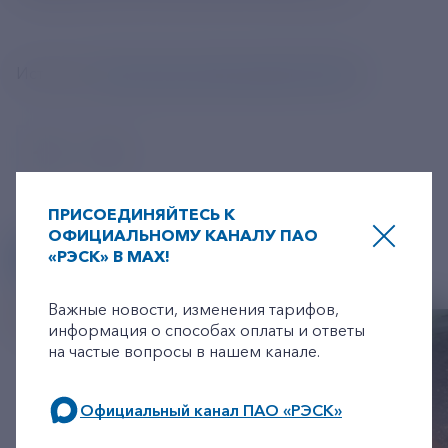
Источник:
https://tass.ru/ekonomika/21694919
ПРИСОЕДИНЯЙТЕСЬ К
ОФИЦИАЛЬНОМУ КАНАЛУ ПАО
ДРУГИЕ НОВОСТИ
«РЭСК» В MAX!
+7-800-775-62-62
Важные новости, изменения тарифов,
информация о способах оплаты и ответы
на частые вопросы в нашем канале.
Официальный канал ПАО «РЭСК»
по будним дням: 8.00-21.00,