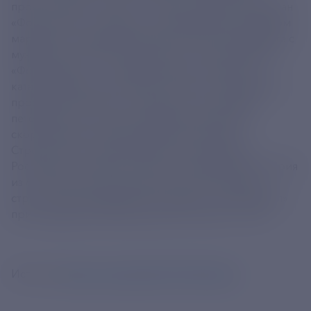
проекта 04580 «Котлин» — «Форт Шанец». Катамаран
«Форт Шанец» создан для курсирования на водном
маршруте, соединяющем центр Санкт-Петербурга с
музейно-историческим парком «Остров фортов».
«Форт Шанец» — последнее судно в серии из 6
катамаранов проекта 04580 «Котлин». Катамараны
проекта 04580 могут проходить под сводами
петербургских мостов, обладают высокими
скоростными и мореходными качествами.
Строительство судов ведется под надзором
Российского морского регистра судоходства. Серия
из 6 «Котлинов» вместимостью до 200 человек
строится для судоходной компании «Нева Тревел»
при поддержке Минпромторга России и ГТЛК.
Источник
https://t.me/aoOCK/12090?single