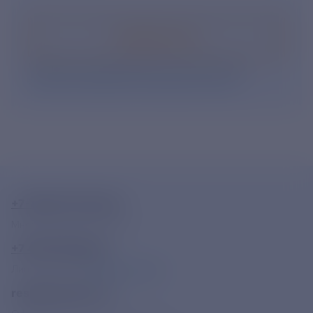
Подписаться
Нажимая кнопку «Подписаться», Вы даете свое
согласие на обработку персональных данных
.
+7-800-775-62-62
Многоканальный телефон
+7 495 785 09 37
Линия доверия
Правила работы
resk@rushydro.ru