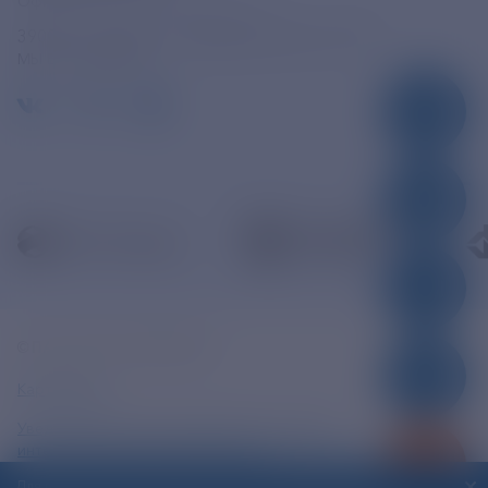
Официальная электронная почта
390005, г. Рязань, ул. Дзержинского, д. 21А
МЫ В СОЦСЕТЯХ
© ПАО «РЭСК» 2005-2026г.
Карта сайта
Уведомление об ответственности и праве
интеллектуальной собственности
Для повышения удобства работы с сайтом ПАО «РЭСК»