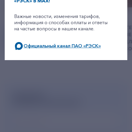
«РЭСК» В MAX!
+7-800-775-62-62
06 АВГУСТ 2026
05 АВГУСТ 2026
Важные новости, изменения тарифов,
информация о способах оплаты и ответы
У РЭСК ИЗМЕНИЛИСЬ
РЯЗАНСКИЕ ЭНЕРГ
на частые вопросы в нашем канале.
РЕКВИЗИТЫ ДЛЯ ОПЛАТЫ
ПРИВЕЗЛИ БОЛЬШЕ 
ГОСУДАРСТВЕННОЙ
КОРМА В ПРИЮТ Д
Официальный канал ПАО «РЭСК»
ПОШЛИНЫ
БЕЗДОМНЫХ ЖИВ
по будним дням: 8.00-21.00,
в выходные дни: 8.00-17.00.
ПОДПИШИСЬ
НА НОВОСТНУЮ РАССЫЛКУ
Ваш e-mail
*