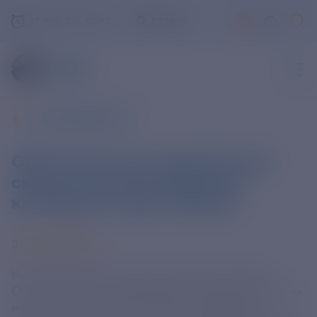
+7-800-775-62-62
РЯЗАНЬ
ВСЕ НОВОСТИ
ОСК спустила на воду шестой
скоростной пассажирский
катамаран «Форт Шанец»
30 ИЮЛЯ 2025
На Средне-Невском судостроительном заводе
ОСК состоялась торжественная церемония спуска на
воду скоростного пассажирского катамарана