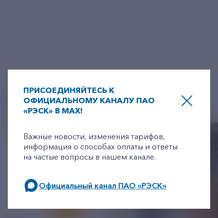
ПРИСОЕДИНЯЙТЕСЬ К
ДРУГИЕ НОВОСТИ
ОФИЦИАЛЬНОМУ КАНАЛУ ПАО
«РЭСК» В MAX!
+7-800-775-62-62
Важные новости, изменения тарифов,
информация о способах оплаты и ответы
на частые вопросы в нашем канале.
Официальный канал ПАО «РЭСК»
по будним дням: 8.00-21.00,
в выходные дни: 8.00-17.00.