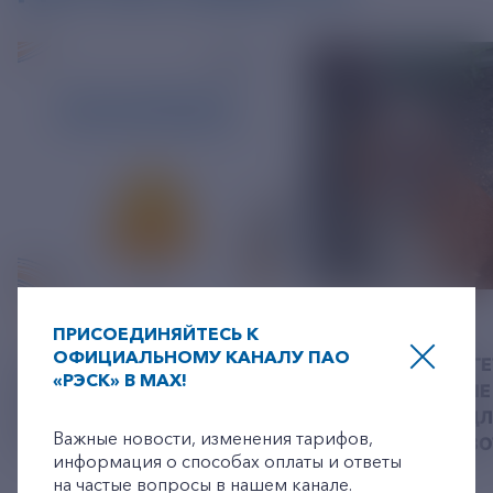
06 АВГУСТ 2026
05 АВГУСТ 2026
ПРИСОЕДИНЯЙТЕСЬ К
ОФИЦИАЛЬНОМУ КАНАЛУ ПАО
У РЭСК ИЗМЕНИЛИСЬ
РЯЗАНСКИЕ ЭНЕРГ
«РЭСК» В MAX!
РЕКВИЗИТЫ ДЛЯ ОПЛАТЫ
ПРИВЕЗЛИ БОЛЬШЕ 
+7-800-775-62-62
ГОСУДАРСТВЕННОЙ
КОРМА В ПРИЮТ Д
Важные новости, изменения тарифов,
ПОШЛИНЫ
БЕЗДОМНЫХ ЖИВ
информация о способах оплаты и ответы
на частые вопросы в нашем канале.