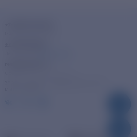
+7-800-775-62-62
Многоканальный телефон
+7 495 785 09 37
Линия доверия
Правила работы
resk@rushydro.ru
Официальная электронная почта
390005, г. Рязань, ул. Дзержинского, д. 21А
МЫ В СОЦСЕТЯХ