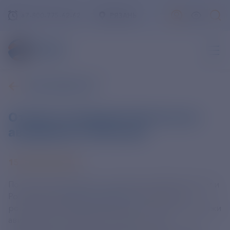
+7-800-775-62-62
РЯЗАНЬ
ВСЕ НОВОСТИ
Открыты продажи билетов на
авиарейсы в Абхазию
15 АПРЕЛЯ 2025
По результатам работы, проведенной Минтрансом и
Росавиацией (
https://t.me/favt_ru
) совместно с
российскими авиаперевозчиками, открыты продажи
авиабилетов на рейсы в Сухум. На 3 мая