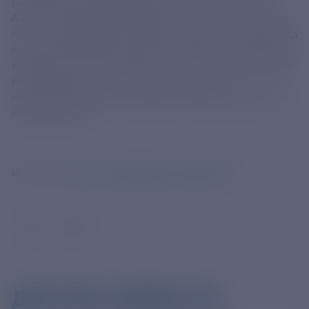
запланирован первый рейс авиакомпании «ЮВТ
АЭРО» по маршруту Внуково–Сухум. 6 мая начнутся
полеты авиакомпании «Икар» из Нижнего Новгорода
в Сухум. Регулярное прямое воздушное сообщение
возобновится после более чем 30-летнего перерыва!
Работа над увеличением числа рейсов и
привлечением к полетам других авиаперевозчиков
продолжается.
Источник:
https://t.me/Mintrans_Russia/5595
ДРУГИЕ НОВОСТИ