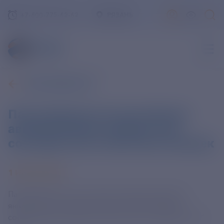
+7-800-775-62-62
РЯЗАНЬ
ВСЕ НОВОСТИ
Пассажиропоток российских
авиакомпаний в январе-мае
составил почти 40,4 млн человек
1 ИЮЛЯ 2025
Пассажиропоток российских авиакомпаний в
январе-мае составил почти 40,4 млн человек —
соответствует уровню аналогичного периода 2024