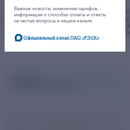
06 АВГУСТ 2026
05 АВГУСТ 2026
Важные новости, изменения тарифов,
У РЭСК ИЗМЕНИЛИСЬ
РЯЗАНСКИЕ ЭНЕРГ
информация о способах оплаты и ответы
РЕКВИЗИТЫ ДЛЯ ОПЛАТЫ
ПРИВЕЗЛИ БОЛЬШЕ 
на частые вопросы в нашем канале.
ГОСУДАРСТВЕННОЙ
КОРМА В ПРИЮТ Д
ПОШЛИНЫ
БЕЗДОМНЫХ ЖИВ
Официальный канал ПАО «РЭСК»
по будним дням: 8.00-21.00,
в выходные дни: 8.00-17.00.
ПОДПИШИСЬ
НА НОВОСТНУЮ РАССЫЛКУ
Ваш e-mail
*