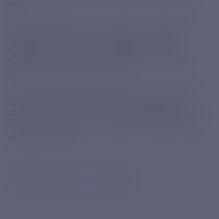
года.
Пассажирооборот за пять месяцев с начала года
составил 105,6 млрд пасс.-км (рост на 0,9% по
сравнению с аналогичным периодом прошлого
года). Процент занятости пассажирских кресел
увеличился на 0,8 п.п., до 88,4%.
По итогам мая авиакомпании страны перевезли 9,2
млн человек, что также соответствует уровню
аналогичного месяца 2024 года (снижение на 0,9%).
Основной объем — 75%, пришелся на внутренние
воздушные линии.
Источник
https://t.me/favt_ru/4262