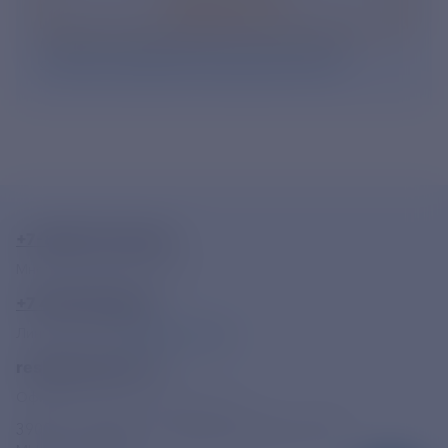
Подписаться
Нажимая кнопку «Подписаться», Вы даете свое
согласие на обработку персональных данных
.
+7-800-775-62-62
Многоканальный телефон
+7 495 785 09 37
Линия доверия
Правила работы
resk@rushydro.ru
Официальная электронная почта
390005, г. Рязань, ул. Дзержинского, д. 21А