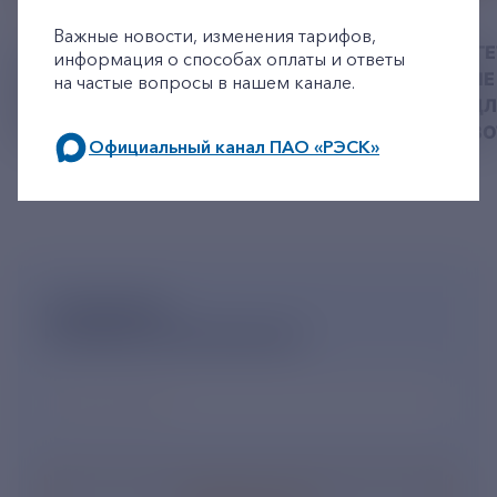
+7-800-775-62-62
06 АВГУСТ 2026
05 АВГУСТ 2026
Важные новости, изменения тарифов,
У РЭСК ИЗМЕНИЛИСЬ
РЯЗАНСКИЕ ЭНЕРГ
информация о способах оплаты и ответы
РЕКВИЗИТЫ ДЛЯ ОПЛАТЫ
ПРИВЕЗЛИ БОЛЬШЕ 
на частые вопросы в нашем канале.
ГОСУДАРСТВЕННОЙ
КОРМА В ПРИЮТ Д
ПОШЛИНЫ
БЕЗДОМНЫХ ЖИВ
Официальный канал ПАО «РЭСК»
по будним дням: 8.00-21.00,
в выходные дни: 8.00-17.00.
ПОДПИШИСЬ
НА НОВОСТНУЮ РАССЫЛКУ
Ваш e-mail
*