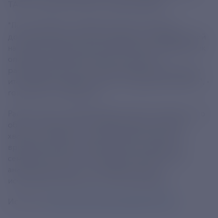
ТАСС сообщили в пресс-службе ДОМ.РФ.
"По программе "Семейная ипотека" выделен
дополнительный лимит в размере 350 млрд рублей
на предоставление кредитов банками. ДОМ.РФ, как
оператор программы, запустил процесс
распределения этого лимита между кредиторами,
итоги будут подведены уже на следующей неделе", -
говорится в сообщении.
Ранее в пресс-службе Минфина ТАСС сообщали, что
общего лимита по льготной семейной ипотеке
хватит до ноября. 30 октября Сбер сообщил о
временной приостановке записи на сделки по
семейной ипотеке, а затем банк ВТБ заявил об
аналогичном шаге с 31 октября в связи с
исчерпанием лимитов по этой программе.
Источник:
https://tass.ru/ekonomika/22275963