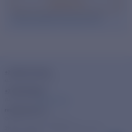
Подписаться
Нажимая кнопку «Подписаться», Вы даете свое
согласие на обработку персональных данных
.
+7-800-775-62-62
Многоканальный телефон
+7 495 785 09 37
Линия доверия
Правила работы
resk@rushydro.ru
Официальная электронная почта
390005, г. Рязань, ул. Дзержинского, д. 21А