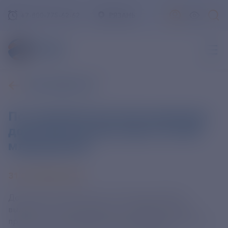
+7-800-775-62-62
РЯЗАНЬ
ВСЕ НОВОСТИ
По семейной ипотеке выделили
дополнительный лимит на 350
млрд рублей
31 ОКТЯБРЯ 2024
Дополнительный лимит на 350 млрд рублей
выделен по госпрограмме "Семейная ипотека",
процесс его распределения уже запущен. Об этом