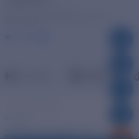
Официальная электронная почта
390005, г. Рязань, ул. Дзержинского, д. 21А
МЫ В СОЦСЕТЯХ
© ПАО «РЭСК» 2005-2026г.
Карта сайта
Уведомление об ответственности и праве
интеллектуальной собственности