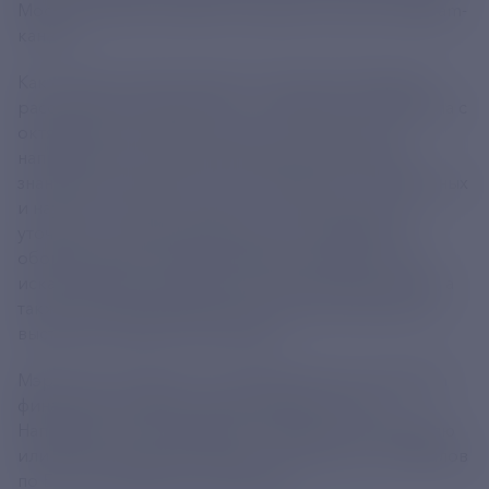
Москвы Сергей Собянин сообщил в своем Telegram-
канале.
Как отметил глава города, столичная олимпиада
рассчитана на учеников 5-11-х классов и проходила с
октября 2023 года по апрель 2024 года по 22
направлениям. "Школьники демонстрировали
знания как в теории, так и на практике - в культурных
и научных центрах столицы", - отметил мэр. Он
уточнил, что школьникам удалось поработать с
оборудованием в Московском планетарии, они
искали ответы на задания в Зоологическом музее, а
также анализировали картины Николая Рериха на
выставке в Новой Третьяковке.
Мэр также сообщил, что победителям и призерам
финала вузы предоставляют разные льготы.
Например, поступление без экзаменов по профилю
или дополнительные баллы, а также зачет 100 баллов
по ЕГЭ по предмету олимпиады.