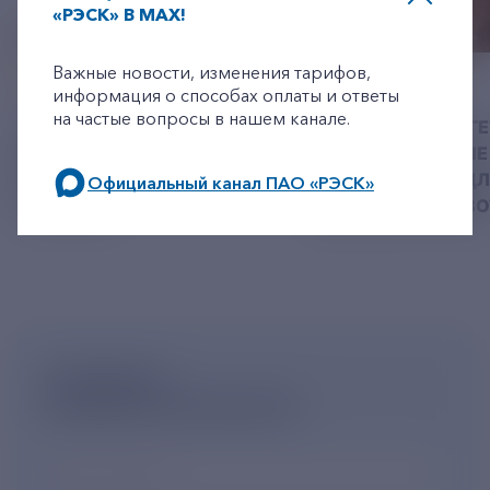
«РЭСК» В MAX!
+7-800-775-62-62
Важные новости, изменения тарифов,
06 АВГУСТ 2026
05 АВГУСТ 2026
информация о способах оплаты и ответы
на частые вопросы в нашем канале.
У РЭСК ИЗМЕНИЛИСЬ
РЯЗАНСКИЕ ЭНЕРГ
РЕКВИЗИТЫ ДЛЯ ОПЛАТЫ
ПРИВЕЗЛИ БОЛЬШЕ 
ГОСУДАРСТВЕННОЙ
КОРМА В ПРИЮТ Д
Официальный канал ПАО «РЭСК»
ПОШЛИНЫ
БЕЗДОМНЫХ ЖИВ
по будним дням: 8.00-21.00,
в выходные дни: 8.00-17.00.
ПОДПИШИСЬ
НА НОВОСТНУЮ РАССЫЛКУ
Ваш e-mail
*