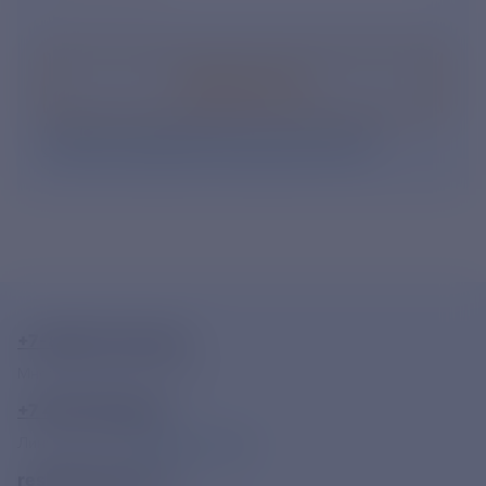
Подписаться
Нажимая кнопку «Подписаться», Вы даете свое
согласие на обработку персональных данных
.
+7-800-775-62-62
Многоканальный телефон
+7 495 785 09 37
Линия доверия
Правила работы
resk@rushydro.ru