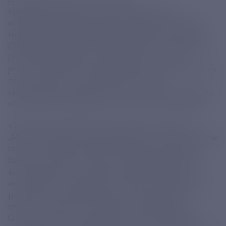
предпринимательства в России действует
инфраструктура финансовой поддержки бизнеса —
государственные микрофинансовые организации
(ГМФО) и региональные гарантийные организации
(РГО). ГМФО выдают микрозаймы на льготных
условиях. Кредиты предоставляются сроком до трех
лет на сумму до 5 млн рублей. РГО дают
гарантийную поддержку при недостатке залогового
обеспечения в размере до 70% от суммы кредита.
«За время реализации национального проекта
„Малое и среднее предпринимательство“ выстроены
системные финансовые инструменты поддержки
бизнеса, которые показали свою эффективность и
востребованность. Единая линейка финансовых
инструментов поддержки отвечает потребностям
различных категорий бизнеса в зависимости от
отрасли, размера, срока работы предприятия.
Одним из таких инструментов стала поддержка