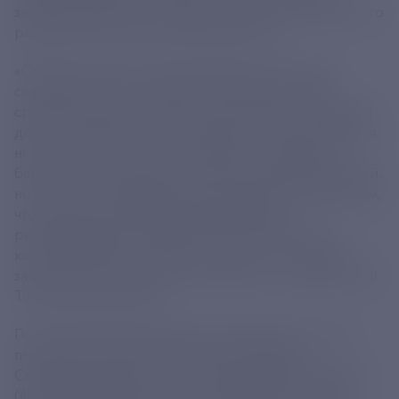
заемных средств», — заявил министр экономического
развития России Максим Решетников.
«Средняя ставка по микрозаймам в 2024 году
составила 7,4%, это более чем в два раза ниже
среднегодовой ключевой ставки. При этом равный
доступ к финансовым инструментам обеспечивается
не только за счет льготной ставки и сниженных
барьеров для разных категорий предпринимателей,
но и за счет географической доступности. Мы видим,
что финансовая поддержка равномерно
распределяется по регионам в зависимости от
количества МСП в субъекте России», — отметила
заместитель министра экономического развития РФ
Татьяна Илюшникова.
По объему финансирования, привлеченного под
поручительства РГО, в регионах-лидерах —
Свердловская область (59,6 млрд рублей), Москва
(45,9 млрд рублей), Санкт-Петербург (30,7 млрд