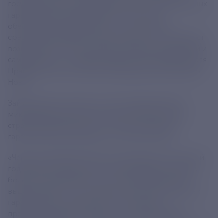
государственных микрофинансовых и региональных
гарантийных организаций: они не только
обеспечивают равный доступ к кредитным
средствам для МСП по всей стране, но и открывают
возможности для начинающих предпринимателей и
самозанятых», — сообщил заместитель председателя
Правительства Российской Федерации Александр
Новак.
Займы можно получить в 140 государственных
микрофинансовых организациях в 88 регионах
страны, поручительства — в 91 региональной
гарантийной организации во всех регионах.
«Через микрофинансовые организации за прошлый
год бизнес получил 26 тыс. микрозаймов на сумму
более 56 млрд рублей. За это же время бизнесу
выдали более 17 тыс. поручительств региональных
гарантийных организаций, что позволило
предпринимателям получить 392 млрд рублей