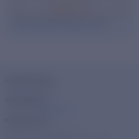
Подписаться
Нажимая кнопку «Подписаться», Вы даете свое
согласие на обработку персональных данных
.
+7-800-775-62-62
Многоканальный телефон
+7 495 785 09 37
Линия доверия
Правила работы
resk@rushydro.ru
Официальная электронная почта