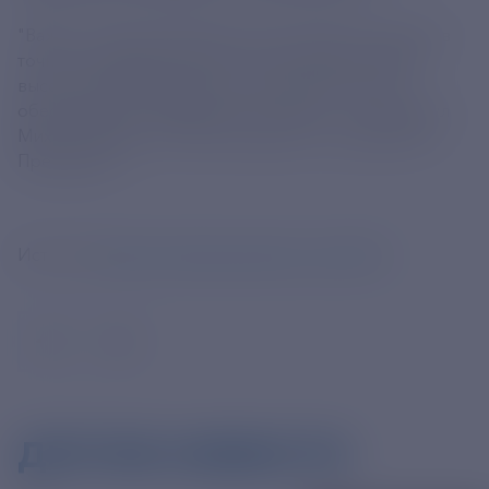
"Важно, чтобы реализация таких проектов велась в
точно оговоренные сроки, они отвечали самым
высоким требованиям в части безопасности и
обеспечивали комфортные условия", – подчеркнул
Михаил Мишустин. Работа ведется по поручению
Президента.
Источник
https://t.me/government_rus/22390
ДРУГИЕ НОВОСТИ