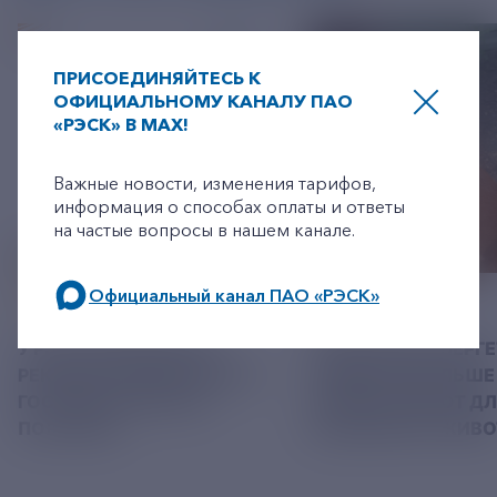
ПРИСОЕДИНЯЙТЕСЬ К
ОФИЦИАЛЬНОМУ КАНАЛУ ПАО
«РЭСК» В MAX!
+7-800-775-62-62
Важные новости, изменения тарифов,
информация о способах оплаты и ответы
на частые вопросы в нашем канале.
Официальный канал ПАО «РЭСК»
06 АВГУСТ 2026
05 АВГУСТ 2026
по будним дням: 8.00-21.00,
У РЭСК ИЗМЕНИЛИСЬ
РЯЗАНСКИЕ ЭНЕРГ
в выходные дни: 8.00-17.00.
РЕКВИЗИТЫ ДЛЯ ОПЛАТЫ
ПРИВЕЗЛИ БОЛЬШЕ 
ГОСУДАРСТВЕННОЙ
КОРМА В ПРИЮТ Д
ПОШЛИНЫ
БЕЗДОМНЫХ ЖИВ