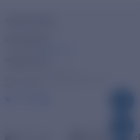
+7-800-775-62-62
Многоканальный телефон
+7 495 785 09 37
Линия доверия
Правила работы
resk@rushydro.ru
Официальная электронная почта
390005, г. Рязань, ул. Дзержинского, д. 21А
МЫ В СОЦСЕТЯХ