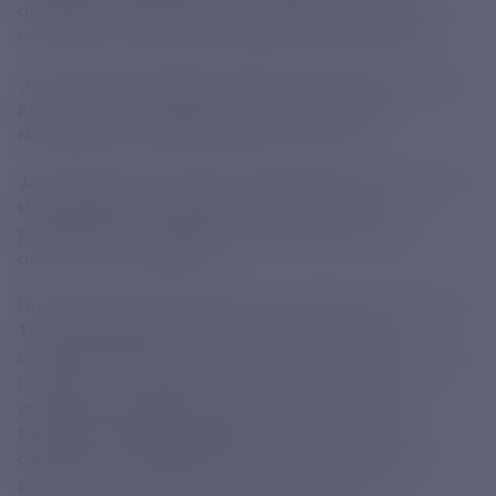
оказывает содействие в строительстве модульных
гостиниц, в том числе глэмпингов и кемпингов.
Это быстровозводимый вид размещения, который
вписывается в любой ландшафт и оказывает
минимальное воздействие на экологию.
За последние 3 года 65 регионам было выделено 20
млрд рублей на создание подобных мест
размещения. Благодаря этому было построено
около 13 тыс. номеров.
Принято решение направить в 2025–2027 годах еще
15 млрд рублей. Их получат 55 российских
субъектов, включая новые российские регионы, где
появится еще свыше 10 тыс. мест. При этом
инвесторам на Дальнем Востоке, в Арктике и на
Крайнем Севере разрешается использовать
субсидии на возведение некапитальных средств
размещения незаводского производства.