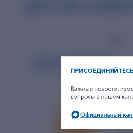
ДРУГИЕ НОВО
ПРИСОЕДИНЯЙТЕСЬ
Важные новости, изм
вопросы в нашем кан
Официальный кан