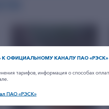
СТИ
 К ОФИЦИАЛЬНОМУ КАНАЛУ ПАО «РЭСК» 
+7-800-775-62-62
енения тарифов, информация о способах оплат
але.
ал ПАО «РЭСК»