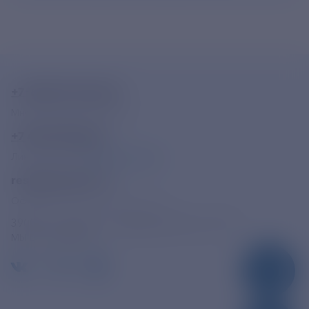
+7-800-775-62-62
Многоканальный телефон
+7 495 785 09 37
Линия доверия
Правила работы
resk@rushydro.ru
Официальная электронная почта
390005, г. Рязань, ул. Дзержинского, д. 21А
МЫ В СОЦСЕТЯХ