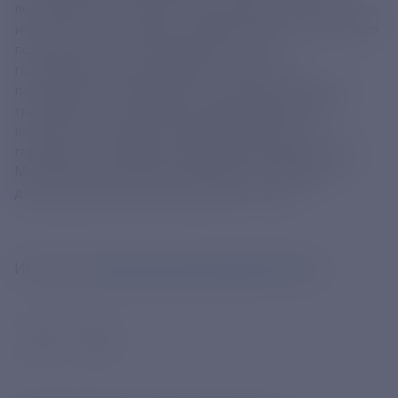
перевозками по рекам. Такую задачу он поставил по
итогам отчета в Госдуме о работе кабмина. "Одно из
поручений касается проработки мер
государственной поддержки скоростных
пассажирских перевозок на внутреннем водном
транспорте, включая вопросы развития флота,
портовой и причальной инфраструктуры", -
говорится в сообщении правительства. Минтранс,
Минпромторг, Минэкономразвития и Минфин
должны выполнить получение до 19 мая.
Источник:
https://tass.ru/ekonomika/23733973