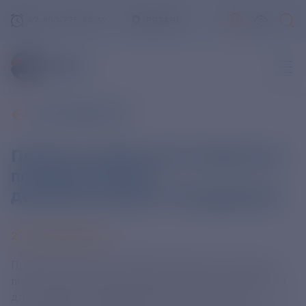
+7-800-775-62-62
РЯЗАНЬ
ВСЕ НОВОСТИ
Проекты скоростных перевозок
по рекам получат
дополнительную господдержку
22 АПРЕЛЯ 2025
Премьер-министр РФ Михаил Мишустин поручил
подготовить меры дополнительной господдержки
для компаний, занимающихся скоростными