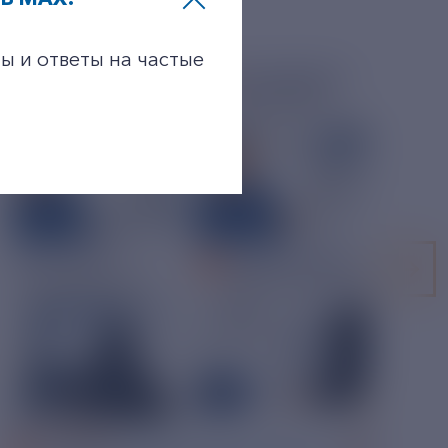
ы и ответы на частые