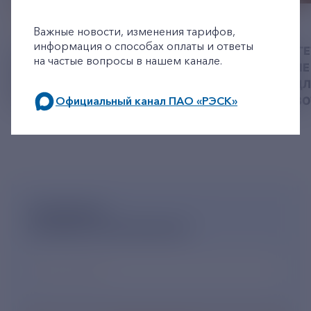
+7-800-775-62-62
06 АВГУСТ 2026
05 АВГУСТ 2026
Важные новости, изменения тарифов,
информация о способах оплаты и ответы
У РЭСК ИЗМЕНИЛИСЬ
РЯЗАНСКИЕ ЭНЕРГ
на частые вопросы в нашем канале.
РЕКВИЗИТЫ ДЛЯ ОПЛАТЫ
ПРИВЕЗЛИ БОЛЬШЕ 
ГОСУДАРСТВЕННОЙ
КОРМА В ПРИЮТ Д
ПОШЛИНЫ
Официальный канал ПАО «РЭСК»
БЕЗДОМНЫХ ЖИВ
по будним дням: 8.00-21.00,
в выходные дни: 8.00-17.00.
ПОДПИШИСЬ
НА НОВОСТНУЮ РАССЫЛКУ
Ваш e-mail
*