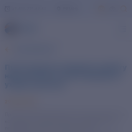
+7-800-775-62-62
РЯЗАНЬ
ВСЕ НОВОСТИ
Путин поручил завершить работу
над зачетом в стаж отпусков по
уходу за детьми
29 МАЯ 2025
Президент РФ Владимир Путин поручил довести до
конца работу над включением в страховой стаж
периодов отпусков по уходу за пятым и