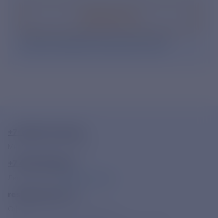
Подписаться
Нажимая кнопку «Подписаться», Вы даете свое
согласие на обработку персональных данных
.
+7-800-775-62-62
Многоканальный телефон
+7 495 785 09 37
Линия доверия
Правила работы
resk@rushydro.ru
Официальная электронная почта