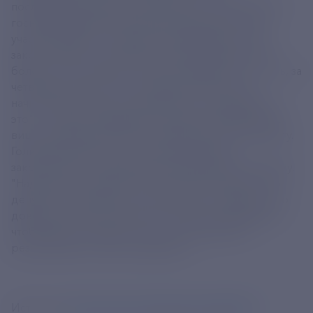
последующим детьми. На встрече с отмеченными
госнаградами многодетными семьями одна из
участниц, мама 10-х детей, пожаловалась, что по
закону сейчас в страховой стаж засчитывается не
более 6 лет отпуска по уходу за ребенком - то есть, за
четверых детей. "Вот, что касается зачета при
начислении стажа, мы обязательно посмотрим на
это", - отметил президент, попросил профильного
вице-премьера Татьяну Голикову взять это в работу.
Голикова ответила, что соответствующий
законопроект в ближайшее время внесут в Госдуму.
"Надо просто довести это до конца. Я уверен, что
депутаты отреагируют положительно, надо просто
довести до конца, чтобы это нигде не затерялось,
чтобы была поставлена точка в этой работе", -
резюмировал глава государства.
Источник:
https://tass.ru/obschestvo/24085879