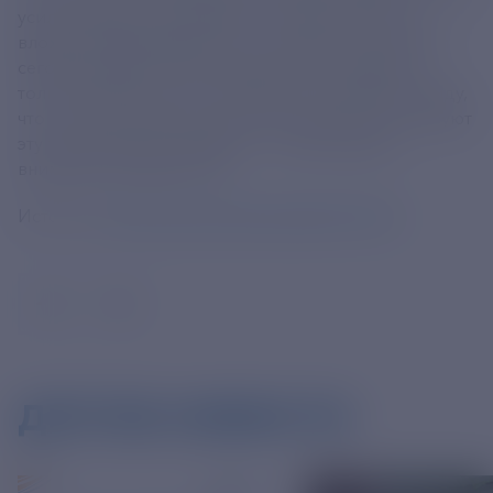
усилия, труды, годы работы, которые ваш отец
вложил в реализацию этого огромного проекта, и
сегодня играют существенную роль, причем не
только для России, но и для всего СНГ. Имею в виду,
что так или иначе многие наши партнеры используют
эту транспортную артерию", - акцентировал
внимание президент РФ.
Источник:
https://tass.ru/ekonomika/20616349
ДРУГИЕ НОВОСТИ