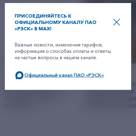
ПРИСОЕДИНЯЙТЕСЬ К
ОФИЦИАЛЬНОМУ КАНАЛУ ПАО
«РЭСК» В MAX!
+7-800-775-62-62
Важные новости, изменения тарифов,
информация о способах оплаты и ответы
на частые вопросы в нашем канале.
06 АВГУСТ 2026
05 АВГУСТ 2026
Официальный канал ПАО «РЭСК»
У РЭСК ИЗМЕНИЛИСЬ
РЯЗАНСКИЕ ЭНЕРГ
по будним дням: 8.00-21.00,
РЕКВИЗИТЫ ДЛЯ ОПЛАТЫ
ПРИВЕЗЛИ БОЛЬШЕ 
в выходные дни: 8.00-17.00.
ГОСУДАРСТВЕННОЙ
КОРМА В ПРИЮТ Д
ПОШЛИНЫ
БЕЗДОМНЫХ ЖИВ