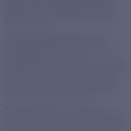
для РФ и для всего Содружества Независимых
Государств (СНГ). Российский лидер 22 апреля в
Кремле встретился с азербайджанским коллегой
Ильхамом Алиевым.
Открывая встречу, Путин напомнил, что отец
Ильхама Алиева, Гейдар Алиев, курировал
прокладку БАМ. "Все хорошо знают, что ваш отец
сыграл значимую роль, возглавлял
правительственную комиссию, многократно выезжал
на стройку. По сути, он был одним из организаторов
этого грандиозного проекта, важного для всего
Советского Союза. И мы это не только знаем, мы
помним, мы очень благодарны ему, храним память
об этом", - подчеркнул президент РФ.
Путин обратил внимание, что Россия сейчас
развивает Восточный полигон - и БАМ, и Транссиб, и
все, что с этим связано. "Все это имеет значение для
нас, причем очень большое значение. Уверен, что все