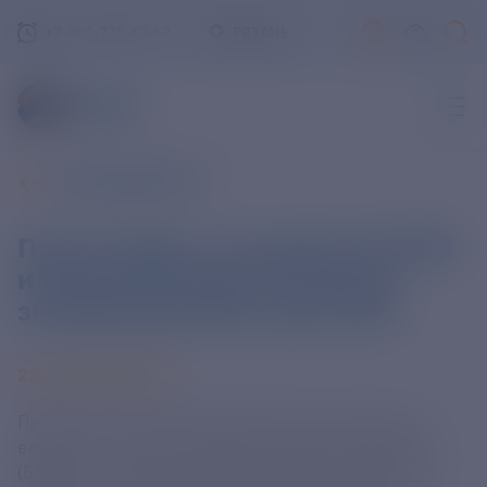
+7-800-775-62-62
РЯЗАНЬ
ВСЕ НОВОСТИ
Путин заявил, что развитие БАМ
и Транссиба имеет большое
значение для РФ и всего СНГ
22 АПРЕЛЯ 2024
Президент России Владимир Путин подчеркнул
важность усилий по развитию Байкало-Амурской
(БАМ) и Транссибирской (Транссиб) магистралей