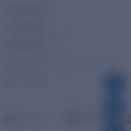
+7-800-775-62-62
Многоканальный телефон
+7 495 785 09 37
Линия доверия
Правила работы
resk@rushydro.ru
Официальная электронная почта
390005, г. Рязань, ул. Дзержинского, д. 21А
МЫ В СОЦСЕТЯХ