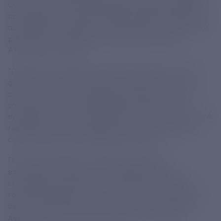
Об этом сообщил председатель правления фонда,
председатель комиссии Общественной палаты РФ
по вопросам социального партнерства, попечения и
развитию инклюзивных практик протоиерей
Александр Ткаченко.
"Говоря о тех лекарственных препаратах, которые
фонд стал закупать в прошлом году, я бы хотел
отметить закупку лекарств для лечения гепатита С -
социально острого заболевания. Фонд нашел
препараты, которые позволяют практически со 100%
гарантией вылечить ребенка за курс 8-12 недель", -
сказал он на пресс-конференции в ТАСС.
По словам Ткаченко, такое лечение дает
возможность практически избавить детей от
стигматизации болезни. "1 579 детей в прошлом
году были вылечены от гепатита С. Фонд и дальше
будет продолжать предоставлять этот препарат
детям, у которых будет выявляться гепатит С", -