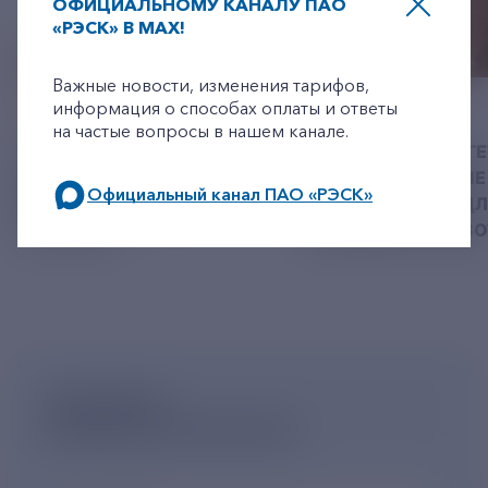
ОФИЦИАЛЬНОМУ КАНАЛУ ПАО
«РЭСК» В MAX!
+7-800-775-62-62
Важные новости, изменения тарифов,
информация о способах оплаты и ответы
06 АВГУСТ 2026
05 АВГУСТ 2026
на частые вопросы в нашем канале.
У РЭСК ИЗМЕНИЛИСЬ
РЯЗАНСКИЕ ЭНЕРГ
РЕКВИЗИТЫ ДЛЯ ОПЛАТЫ
ПРИВЕЗЛИ БОЛЬШЕ 
Официальный канал ПАО «РЭСК»
ГОСУДАРСТВЕННОЙ
КОРМА В ПРИЮТ Д
ПОШЛИНЫ
БЕЗДОМНЫХ ЖИВ
по будним дням: 8.00-21.00,
в выходные дни: 8.00-17.00.
ПОДПИШИСЬ
НА НОВОСТНУЮ РАССЫЛКУ