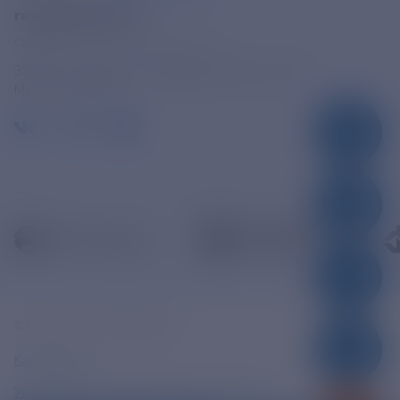
resk@rushydro.ru
Официальная электронная почта
390005, г. Рязань, ул. Дзержинского, д. 21А
МЫ В СОЦСЕТЯХ
© ПАО «РЭСК» 2005-2026г.
Карта сайта
Уведомление об ответственности и праве