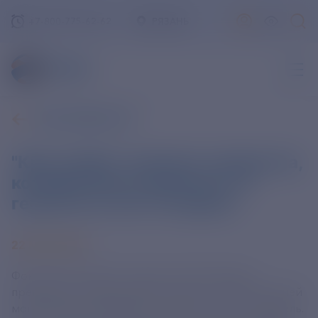
+7-800-775-62-62
РЯЗАНЬ
ВСЕ НОВОСТИ
"Круг добра" закупает лекарства,
которые могут вылечить от
гепатита С за 8-12 недель
22 МАЯ 2024
Фонд "Круг добра" закупает лекарственные
препараты, которые практически со 100% гарантией
могут вылечить ребенка от гепатита С за 8-12 недель.