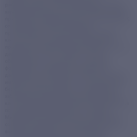
рибонуклеиновой кислоты (РНК) кодируют белок,
характерный для патогена. Помимо РНК, в вакцине
присутствует липидная оболочка, защищающая РНК
от разрушения и обеспечивающая ее
проникновение в клетку. Когда мРНК попадает в
клетку, клеточные механизмы синтеза белков
продуцируют закодированный в РНК белок. Белок
действует как антиген - иммунная система
обнаруживает его и обучается - в организме
формируется специфический иммунитет. В
дальнейшем, при попадании в организм патогена,
иммунная система опознает его по уже известному
белку и уничтожит инфекцию, не дав развиться
заболеванию. Ранее руководитель лаборатории
клеточной микробиологии, заместитель директора
по научной работе НИЦЭМ им. Н. Ф. Гамалеи
Минздрава России Денис Логунов сообщил, что
создание на территории РФ производства мРНК-
вакцины для борьбы с онкологическими и