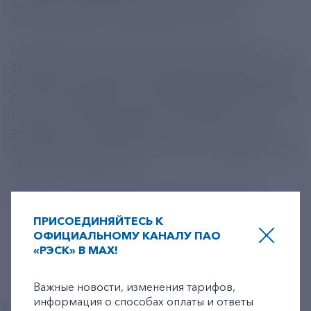
вирусными заболеваниями станет одной из
важнейших задач в ближайшие два года.
Грипп H5N8 - это птичий грипп нового типа. В
феврале 2021 года в России выявили первый в мире
случай инфицирования человека вирусом А (H5N8).
Согласно сообщению главы Роспотребнадзора Анны
Поповой, новый тип вируса обнаружили у семи
работников птицефабрики на юге страны, где в
декабре 2020 года произошла вспышка заболевания
среди поголовья птиц.
Источник:
https://nauka.tass.ru/nauka/21960663
ПРИСОЕДИНЯЙТЕСЬ К
ОФИЦИАЛЬНОМУ КАНАЛУ ПАО
«РЭСК» В MAX!
+7-800-775-62-62
Важные новости, изменения тарифов,
информация о способах оплаты и ответы