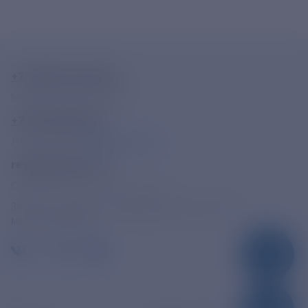
+7-800-775-62-62
Многоканальный телефон
+7 495 785 09 37
Линия доверия
Правила работы
resk@rushydro.ru
Официальная электронная почта
390005, г. Рязань, ул. Дзержинского, д. 21А
МЫ В СОЦСЕТЯХ