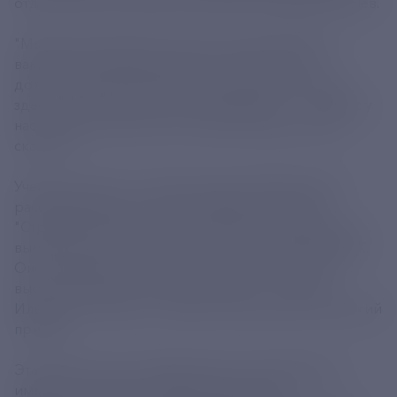
отделом биоинженерии центра Александр Ильичев.
"Мы сделали вакцину против гриппа H5N8. Эта
вакцина в следующем году у нас выходит на
доклинические испытания. Она хорошо изучена,
здесь оригинальный способ введения. <...> Сейчас у
нас мРНК готова на все остальные виды гриппа", -
сказал он.
Ученый уточнил, что для доставки мРНК-вакцин
рассматривается способ струйной инжекции.
"Струйная инжекция - это, собственно говоря, как
выстрел из пистолета жидкостью с вакциной мРНК.
Оно пробивает кожу и при определенной силе
выстрела доходит также до мышц", - пояснил
Ильичев, уточнив, что сейчас используется китайский
прибор.
Эта вакцина несет информацию для выработки
иммунного ответа. Средства на основе