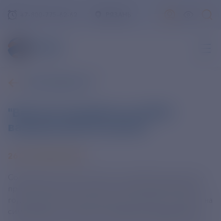
+7-800-775-62-62
РЯЗАНЬ
ВСЕ НОВОСТИ
"Вектор" разработал мРНК-
вакцину против гриппа
26 СЕНТЯБРЯ 2024
Сотрудники центра "Вектор" разработали вакцину
против гриппа на основе технологии мРНК. В 2025
году начнутся доклинические испытания, сообщил на
симпозиуме к 50-летию учреждения заведующий